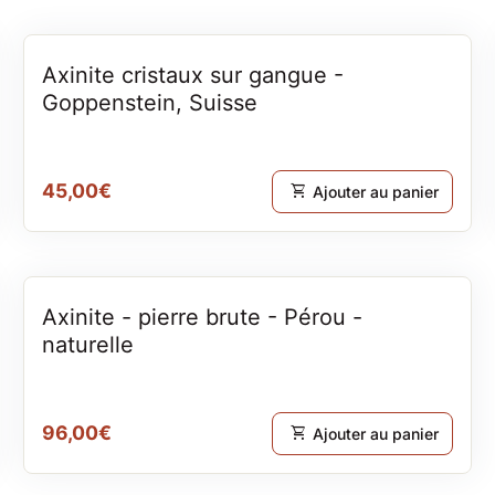
Axinite cristaux sur gangue -
Goppenstein, Suisse
Prix normal
45,00€
shopping_cart
Ajouter au panier
Axinite - pierre brute - Pérou -
naturelle
Prix normal
96,00€
shopping_cart
Ajouter au panier