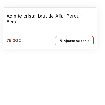
Axinite cristal brut de Aija, Pérou -
6cm
Prix normal
75,00€
shopping_cart
Ajouter au panier