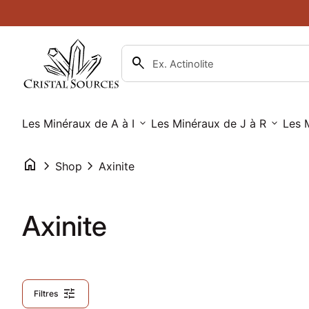
Skip to content
0
search
account_circle
shopping_cart
Compte
Accueil
Voir mon panier
Accueil
search
Recherche"
Les Minéraux de A à I
expand_more
Les Minéraux de J à R
expand_more
Les 
home
chevron_right
chevron_right
Shop
Axinite
Axinite
tune
Filtres