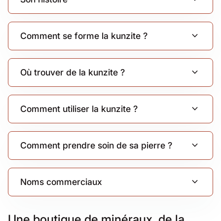
expand_more
Comment se forme la kunzite ?
expand_more
Où trouver de la kunzite ?
expand_more
Comment utiliser la kunzite ?
expand_more
Comment prendre soin de sa pierre ?
expand_more
Noms commerciaux
Une boutique de minéraux, de la