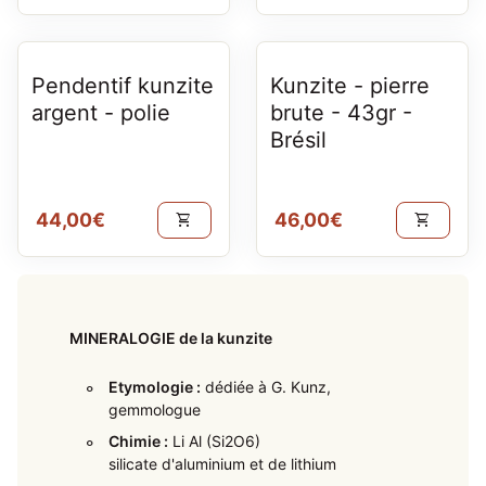
Pendentif kunzite
Kunzite - pierre
argent - polie
brute - 43gr -
Brésil
Prix normal
Prix normal
44,00€
46,00€
shopping_cart
shopping_cart
MINERALOGIE de la kunzite
Etymologie :
dédiée à G. Kunz,
gemmologue
Chimie :
Li Al (Si2O6)
silicate d'aluminium et de lithium