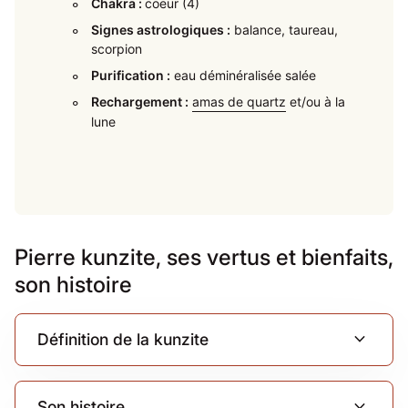
Chakra :
coeur (4)
Signes astrologiques :
balance, taureau,
scorpion
Purification :
eau déminéralisée salée
Rechargement :
amas de quartz
et/ou à la
lune
Pierre kunzite, ses vertus et bienfaits,
son histoire
expand_more
Définition de la kunzite
expand_more
Son histoire