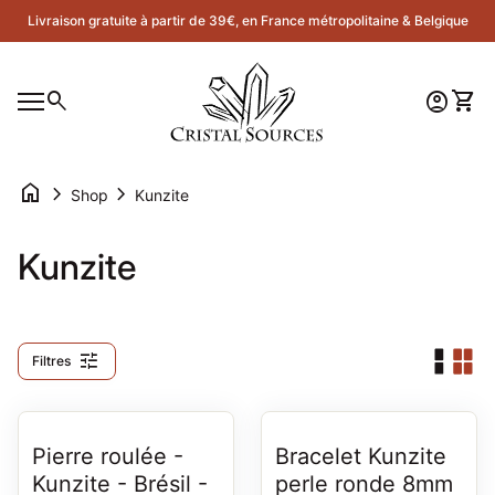
Skip to content
Livraison gratuite à partir de 39€, en France métropolitaine & Belgique
Accueil
0
search
account_circle
shopping_cart
Compte
Voir 
Navigation mobile
0
account_circle
shopping_cart
Compte
Voir mon panier
Accueil
home
chevron_right
chevron_right
Shop
Kunzite
Kunzite
tune
Filtres
Pierre roulée -
Bracelet Kunzite
Kunzite - Brésil -
perle ronde 8mm