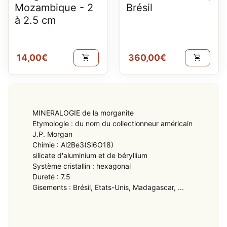
Mozambique - 2
Brésil
à 2.5 cm
Prix normal
Prix normal
14,00€
360,00€
shopping_cart
shopping_cart
MINERALOGIE de la morganite
Etymologie : du nom du collectionneur américain
J.P. Morgan
Chimie : Al2Be3(Si6O18)
silicate d'aluminium et de béryllium
Système cristallin : hexagonal
Dureté : 7.5
Gisements : Brésil, Etats-Unis, Madagascar, ...