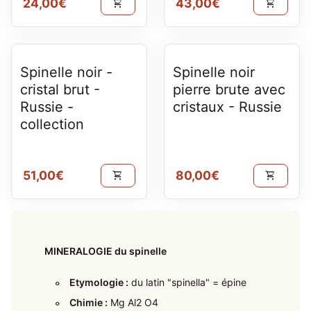
Prix normal
Prix normal
24,00€
43,00€
shopping_cart
shopping_cart
Spinelle noir -
Spinelle noir
cristal brut -
pierre brute avec
Russie -
cristaux - Russie
collection
Prix normal
Prix normal
51,00€
80,00€
shopping_cart
shopping_cart
MINERALOGIE du spinelle
Etymologie :
du latin "spinella" = épine
Chimie :
Mg Al2 O4