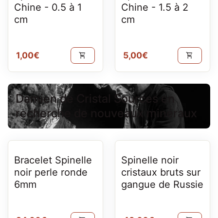
Chine - 0.5 à 1
Chine - 1.5 à 2
cm
cm
Prix normal
Prix normal
1,00€
5,00€
shopping_cart
shopping_cart
Damien de Cristal Sources en
recherche de nouveaux minéraux
Bracelet Spinelle
Spinelle noir
noir perle ronde
cristaux bruts sur
6mm
gangue de Russie