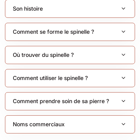
expand_more
Son histoire
expand_more
Comment se forme le spinelle ?
expand_more
Où trouver du spinelle ?
expand_more
Comment utiliser le spinelle ?
expand_more
Comment prendre soin de sa pierre ?
expand_more
Noms commerciaux