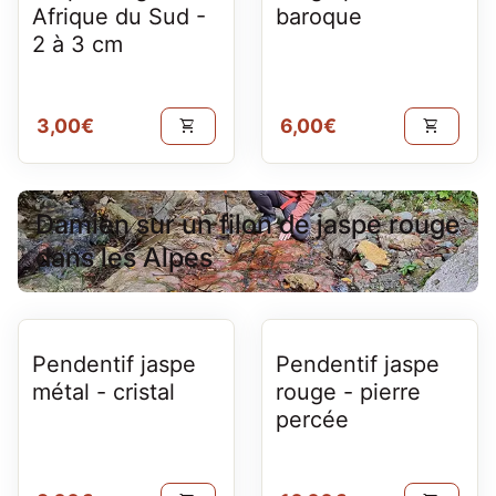
Afrique du Sud -
baroque
2 à 3 cm
Prix normal
Prix normal
3,00€
6,00€
shopping_cart
shopping_cart
Damien sur un filon de jaspe rouge
dans les Alpes
Pendentif jaspe
Pendentif jaspe
métal - cristal
rouge - pierre
percée