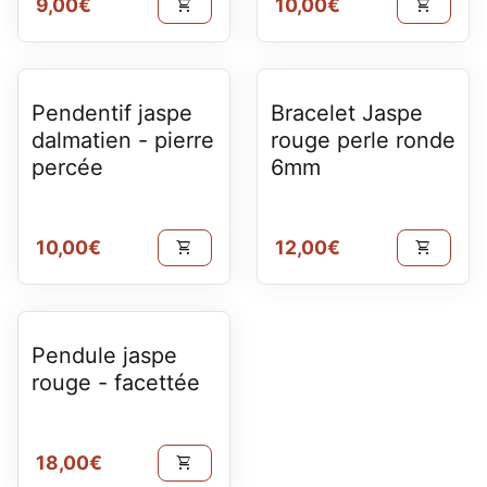
Prix normal
Prix normal
9,00€
10,00€
shopping_cart
shopping_cart
Pendentif jaspe
Bracelet Jaspe
dalmatien - pierre
rouge perle ronde
percée
6mm
Prix normal
Prix normal
10,00€
12,00€
shopping_cart
shopping_cart
Pendule jaspe
rouge - facettée
Prix normal
18,00€
shopping_cart