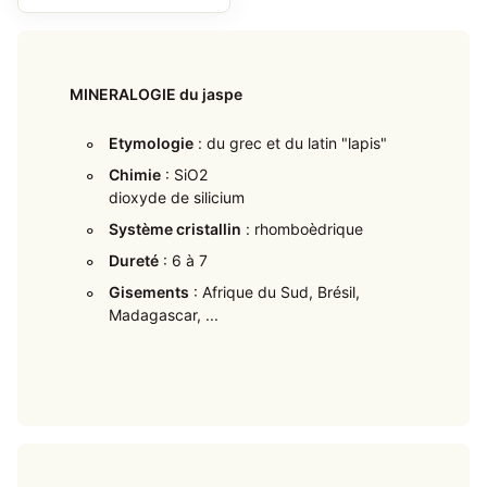
MINERALOGIE du jaspe
Etymologie
: du grec et du latin "lapis"
Chimie
: SiO2
dioxyde de silicium
Système cristallin
: rhomboèdrique
Dureté
: 6 à 7
Gisements
: Afrique du Sud, Brésil,
Madagascar, ...