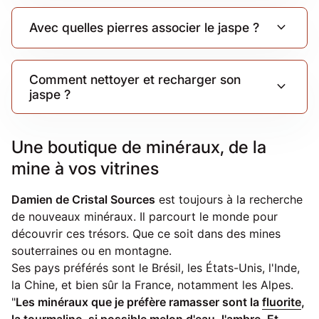
expand_more
Avec quelles pierres associer le jaspe ?
Comment nettoyer et recharger son
expand_more
jaspe ?
Une boutique de minéraux, de la
mine à vos vitrines
Damien de Cristal Sources
est toujours à la recherche
de nouveaux minéraux. Il parcourt le monde pour
découvrir ces trésors. Que ce soit dans des mines
souterraines ou en montagne.
Ses pays préférés sont le Brésil, les États-Unis, l'Inde,
la Chine, et bien sûr la France, notamment les Alpes.
"
Les minéraux que je préfère ramasser sont la
fluorite
,
la
tourmaline
, si possible
melon d'eau
, l'
ambre
. Et