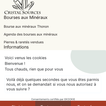
Bourses aux Minéraux
Bourse aux minéraux Thonon
Agenda des bourses aux minéraux
.
Pierres & raretés vendues
Informations
Contact
Voici venus les cookies
Bienvenue !
Conditions Générales de Ventes
Tous chauds, rien que pour vous
Mentions Légales
Voilà déjà quelques secondes que vous êtes parmis
expand_more
France (EUR €)
nous, et on se demandait si vous nous autorisez à
vous suivre ?
© 2026
CRISTAL SOURCES
Crédits
Modes de paiement
Consentements certifiés par EKOOKIE