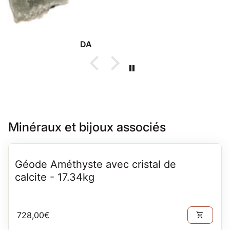
DA
Minéraux et bijoux associés
Géode Améthyste avec cristal de
calcite - 17.34kg
Prix normal
728,00€
shopping_cart