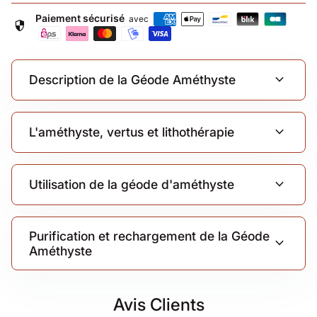
Paiement sécurisé
avec
security
expand_more
Description de la Géode Améthyste
expand_more
L'améthyste, vertus et lithothérapie
expand_more
Utilisation de la géode d'améthyste
Purification et rechargement de la Géode
expand_more
Améthyste
Avis Clients