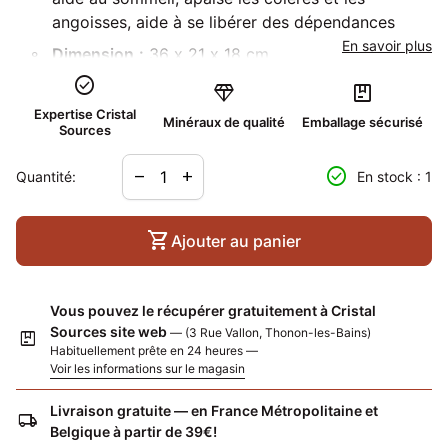
angoisses, aide à se libérer des dépendances
En savoir plus
Dimension
:
36 x 21 x 18 cm
check_circle
Poids
:
17.34 kg
diamond
package
Expertise Cristal
Localité
:
Brésil
Minéraux de qualité
Emballage sécurisé
Sources
Diminuer la quantité pour
Augmenter la quantité pour
check_circle
remove
add
Quantité:
En stock : 1
shopping_cart
Ajouter au panier
Vous pouvez le récupérer gratuitement à Cristal
Sources site web
— (3 Rue Vallon, Thonon-les-Bains)
package
Habituellement prête en 24 heures —
Voir les informations sur le magasin
Livraison gratuite — en France Métropolitaine et
local_shipping
Belgique à partir de 39€!