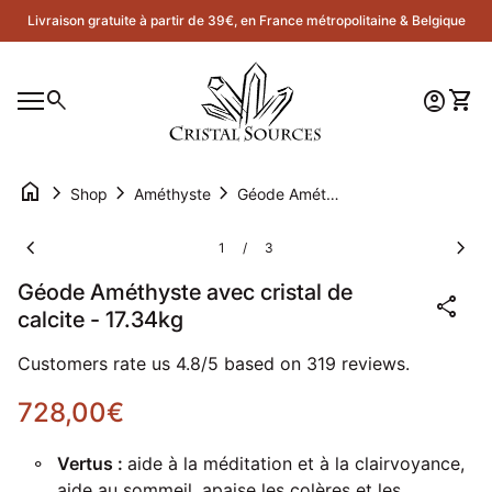
Skip to content
Livraison gratuite à partir de 39€, en France métropolitaine & Belgique
Accueil
0
search
account_circle
shopping_cart
Compte
Voir 
Navigation mobile
0
account_circle
shopping_cart
Compte
Voir mon panier
Accueil
home
chevron_right
chevron_right
chevron_right
Shop
Améthyste
Géode Améthyste avec cristal de calcite - 17.34kg
Zoom avant
Zoom
chevron_left
chevron_right
1
3
/
Géode Améthyste avec cristal de
share
calcite - 17.34kg
Customers rate us 4.8/5 based on 319 reviews.
Prix normal
728,00€
Vertus :
aide à la méditation et à la clairvoyance,
aide au sommeil, apaise les colères et les