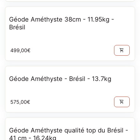
Géode Améthyste 38cm - 11.95kg -
Brésil
Prix normal
499,00€
shopping_cart
Géode Améthyste - Brésil - 13.7kg
Prix normal
575,00€
shopping_cart
Géode Améthyste qualité top du Brésil -
41 cm - 16.24kg