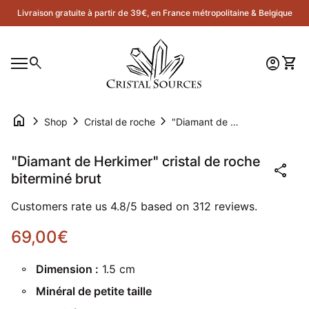
Skip to content
Livraison gratuite à partir de 39€, en France métropolitaine & Belgique
Accueil
0
search
account_circle
shopping_cart
Compte
Voir 
Navigation mobile
0
account_circle
shopping_cart
Compte
Voir mon panier
Accueil
home
chevron_right
chevron_right
chevron_right
Shop
Cristal de roche
"Diamant de Herkimer" cristal de roche biterminé brut
Zoom avant
"Diamant de Herkimer" cristal de roche
share
biterminé brut
Customers rate us 4.8/5 based on 312 reviews.
Prix normal
69,00€
Dimension :
1.5 cm
Minéral de petite taille