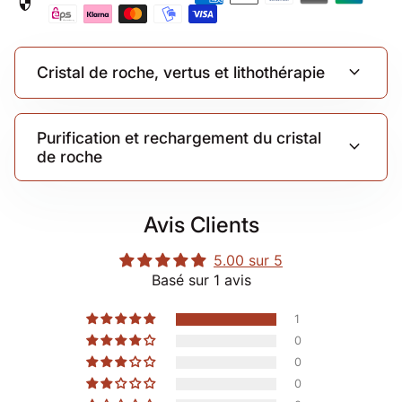
security
expand_more
Cristal de roche, vertus et lithothérapie
Purification et rechargement du cristal
expand_more
de roche
Avis Clients
5.00 sur 5
Basé sur 1 avis
1
0
0
0