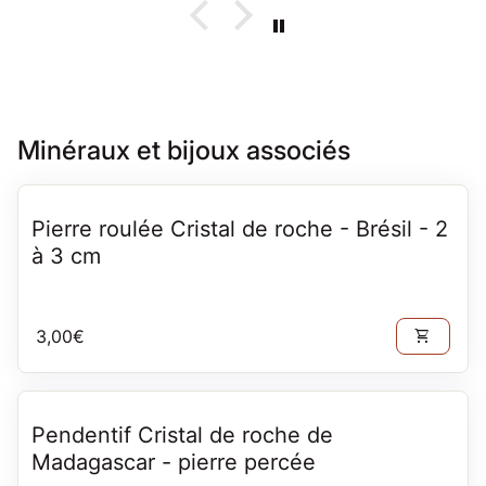
Minéraux et bijoux associés
Pierre roulée Cristal de roche - Brésil - 2
à 3 cm
Prix normal
3,00€
shopping_cart
Pendentif Cristal de roche de
Madagascar - pierre percée