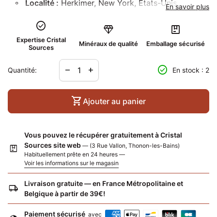
Localité :
Herkimer, New York, Etats-Unis
En savoir plus
check_circle
Cristaux de "Diamant de Herkimer" de belle qualité.
diamond
package
Les cristaux présentent de petites inclusions noires de
Expertise Cristal
Minéraux de qualité
Emballage sécurisé
Sources
pyrobitume. Ces cristaux sont idéaux pour la création
de bijoux et la lithothérapie.
Diminuer la quantité pour
Augmenter la quantité pour
check_circle
remove
add
Quantité:
En stock : 2
shopping_cart
Ajouter au panier
Vous pouvez le récupérer gratuitement à Cristal
Sources site web
— (3 Rue Vallon, Thonon-les-Bains)
package
Habituellement prête en 24 heures —
Voir les informations sur le magasin
Livraison gratuite — en France Métropolitaine et
local_shipping
Belgique à partir de 39€!
Paiement sécurisé
avec