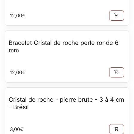
Prix normal
12,00€
shopping_cart
Bracelet Cristal de roche perle ronde 6
mm
Prix normal
12,00€
shopping_cart
Cristal de roche - pierre brute - 3 à 4 cm
- Brésil
Prix normal
3,00€
shopping_cart