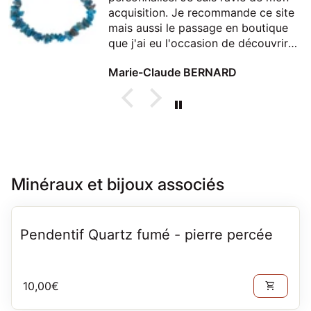
acquisition. Je recommande ce site
mais aussi le passage en boutique
que j'ai eu l'occasion de découvrir
lors d'un passage à Thonon
Marie-Claude BERNARD
Minéraux et bijoux associés
Pendentif Quartz fumé - pierre percée
Prix normal
10,00€
shopping_cart