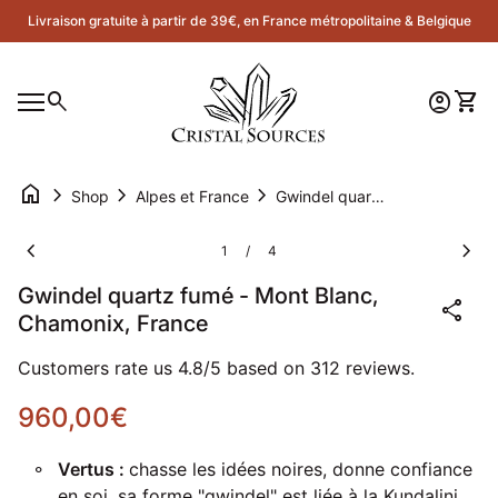
Skip to content
Livraison gratuite à partir de 39€, en France métropolitaine & Belgique
Accueil
0
search
account_circle
shopping_cart
Compte
Voir 
Navigation mobile
0
account_circle
shopping_cart
Compte
Voir mon panier
Accueil
home
chevron_right
chevron_right
chevron_right
Shop
Alpes et France
Gwindel quartz fumé - Mont Blanc, Chamonix, France
Zoom avant
Zoom
chevron_left
chevron_right
1
4
/
Gwindel quartz fumé - Mont Blanc,
share
Chamonix, France
Customers rate us 4.8/5 based on 312 reviews.
Prix normal
960,00€
Vertus :
chasse les idées noires, donne confiance
en soi, sa forme "gwindel" est liée à la Kundalini