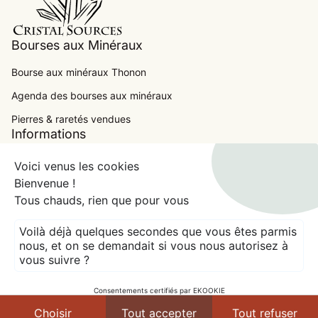
Bourses aux Minéraux
Bourse aux minéraux Thonon
Agenda des bourses aux minéraux
.
Pierres & raretés vendues
Informations
Contact
Voici venus les cookies
Bienvenue !
Conditions Générales de Ventes
Tous chauds, rien que pour vous
Mentions Légales
Voilà déjà quelques secondes que vous êtes parmis
expand_more
France (EUR €)
nous, et on se demandait si vous nous autorisez à
vous suivre ?
© 2026
CRISTAL SOURCES
Crédits
Modes de paiement
Consentements certifiés par EKOOKIE
shopping_cart
Ajouter au panier
Choisir
Tout accepter
Tout refuser