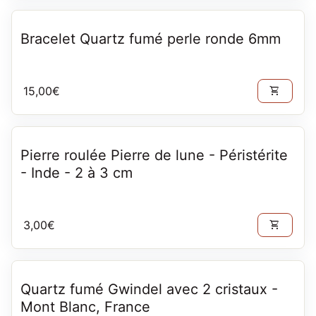
Bracelet Quartz fumé perle ronde 6mm
Prix normal
15,00€
shopping_cart
Pierre roulée Pierre de lune - Péristérite
- Inde - 2 à 3 cm
Prix normal
3,00€
shopping_cart
Quartz fumé Gwindel avec 2 cristaux -
Mont Blanc, France