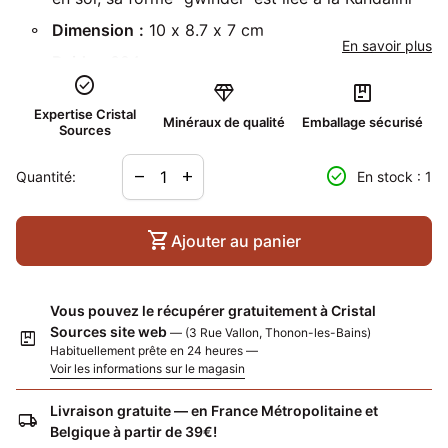
Dimension
:
10 x 8.7 x 7 cm
En savoir plus
Poids
:
384 gr
check_circle
diamond
package
Localité
:
Talèfre, Mont Blanc, Chamonix, France
Expertise Cristal
Minéraux de qualité
Emballage sécurisé
Sources
Diminuer la quantité pour
Augmenter la quantité pour
check_circle
remove
add
Quantité:
En stock : 1
shopping_cart
Ajouter au panier
Vous pouvez le récupérer gratuitement à Cristal
Sources site web
— (3 Rue Vallon, Thonon-les-Bains)
package
Habituellement prête en 24 heures —
Voir les informations sur le magasin
Livraison gratuite — en France Métropolitaine et
local_shipping
Belgique à partir de 39€!