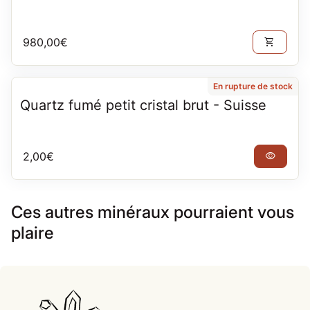
Prix normal
980,00€
shopping_cart
En rupture de stock
Quartz fumé petit cristal brut - Suisse
Prix normal
2,00€
visibility
Ces autres minéraux pourraient vous
plaire
Accueil