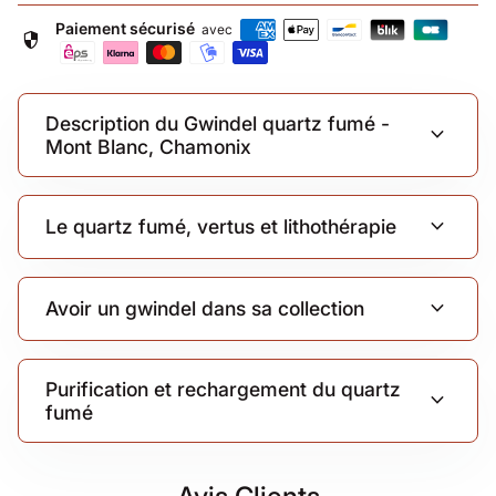
Paiement sécurisé
avec
security
Description du Gwindel quartz fumé -
expand_more
Mont Blanc, Chamonix
expand_more
Le quartz fumé, vertus et lithothérapie
expand_more
Avoir un gwindel dans sa collection
Purification et rechargement du quartz
expand_more
fumé