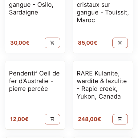
gangue - Osilo,
cristaux sur
Sardaigne
gangue - Touissit,
Maroc
Prix normal
Prix normal
30,00€
85,00€
shopping_cart
shopping_cart
Pendentif Oeil de
RARE Kulanite,
fer d'Australie -
wardite & lazulite
pierre percée
- Rapid creek,
Yukon, Canada
Prix normal
Prix normal
12,00€
248,00€
shopping_cart
shopping_cart