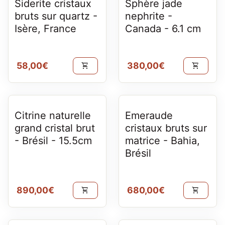
Siderite cristaux
Sphère jade
bruts sur quartz -
nephrite -
Isère, France
Canada - 6.1 cm
Prix normal
Prix normal
58,00€
380,00€
shopping_cart
shopping_cart
Citrine naturelle
Emeraude
grand cristal brut
cristaux bruts sur
- Brésil - 15.5cm
matrice - Bahia,
Brésil
Prix normal
Prix normal
890,00€
680,00€
shopping_cart
shopping_cart