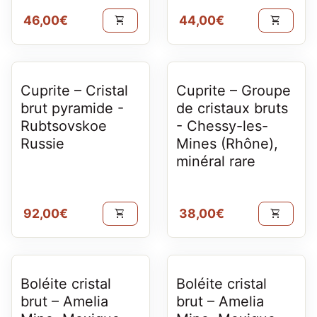
Prix normal
Prix normal
46,00€
44,00€
shopping_cart
shopping_cart
Cuprite – Cristal
Cuprite – Groupe
brut pyramide -
de cristaux bruts
Rubtsovskoe
- Chessy-les-
Russie
Mines (Rhône),
minéral rare
Prix normal
Prix normal
92,00€
38,00€
shopping_cart
shopping_cart
Boléite cristal
Boléite cristal
brut – Amelia
brut – Amelia