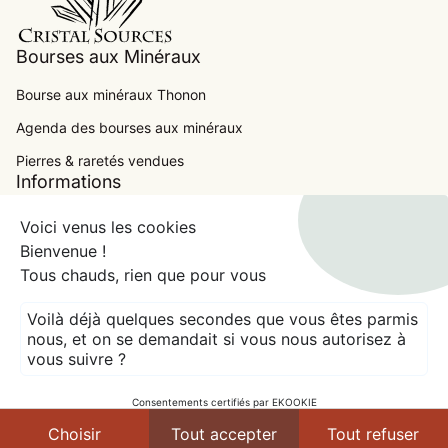
Bourses aux Minéraux
Bourse aux minéraux Thonon
Agenda des bourses aux minéraux
.
Pierres & raretés vendues
Informations
Contact
Voici venus les cookies
Bienvenue !
Conditions Générales de Ventes
Tous chauds, rien que pour vous
Mentions Légales
Voilà déjà quelques secondes que vous êtes parmis
expand_more
France (EUR €)
nous, et on se demandait si vous nous autorisez à
vous suivre ?
© 2026
CRISTAL SOURCES
Crédits
Modes de paiement
Consentements certifiés par EKOOKIE
Choisir
Tout accepter
Tout refuser