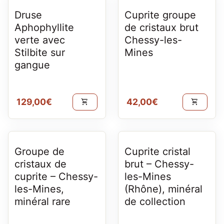
Druse
Cuprite groupe
Aphophyllite
de cristaux brut
verte avec
Chessy-les-
Stilbite sur
Mines
gangue
Prix normal
Prix normal
129,00€
42,00€
shopping_cart
shopping_cart
Groupe de
Cuprite cristal
cristaux de
brut – Chessy-
cuprite – Chessy-
les-Mines
les-Mines,
(Rhône), minéral
minéral rare
de collection