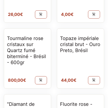
Prix normal
Prix normal
26,00€
4,00€
shopping_cart
shopping_cart
Tourmaline rose
Topaze impériale
cristaux sur
cristal brut - Ouro
Quartz fumé
Preto, Brésil
biterminé - Brésil
- 600gr
Prix normal
Prix normal
800,00€
44,00€
shopping_cart
shopping_cart
"Diamant de
Fluorite rose -