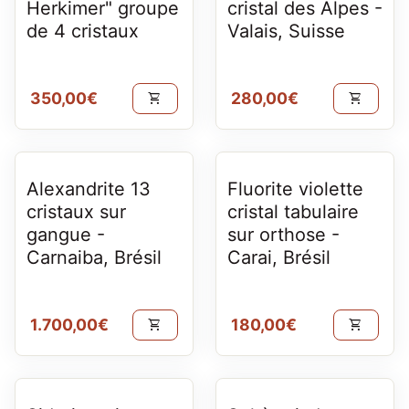
Herkimer" groupe
cristal des Alpes -
de 4 cristaux
Valais, Suisse
Prix normal
Prix normal
350,00€
280,00€
shopping_cart
shopping_cart
Alexandrite 13
Fluorite violette
cristaux sur
cristal tabulaire
gangue -
sur orthose -
Carnaiba, Brésil
Carai, Brésil
Prix normal
Prix normal
1.700,00€
180,00€
shopping_cart
shopping_cart