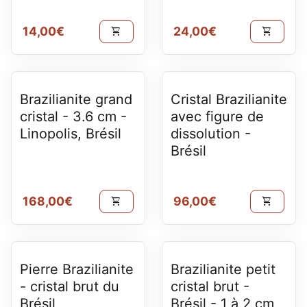
Prix normal
Prix normal
14,00€
24,00€
shopping_cart
shopping_cart
Brazilianite grand
Cristal Brazilianite
cristal - 3.6 cm -
avec figure de
Linopolis, Brésil
dissolution -
Brésil
Prix normal
Prix normal
168,00€
96,00€
shopping_cart
shopping_cart
Pierre Brazilianite
Brazilianite petit
- cristal brut du
cristal brut -
Brésil
Brésil - 1 à 2 cm