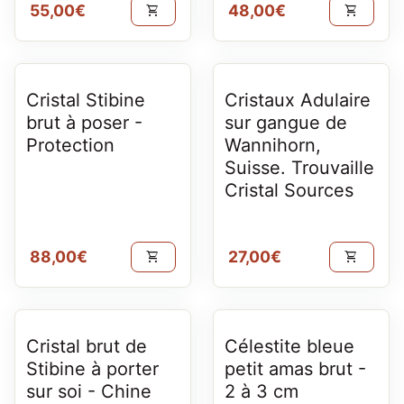
Prix normal
Prix normal
55,00€
48,00€
shopping_cart
shopping_cart
Cristal Stibine
Cristaux Adulaire
brut à poser -
sur gangue de
Protection
Wannihorn,
Suisse. Trouvaille
Cristal Sources
Prix normal
Prix normal
88,00€
27,00€
shopping_cart
shopping_cart
Cristal brut de
Célestite bleue
Stibine à porter
petit amas brut -
sur soi - Chine
2 à 3 cm