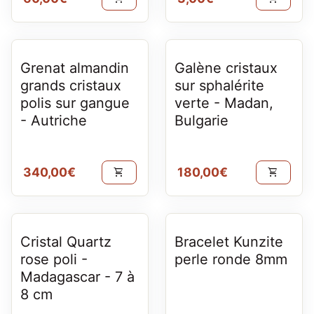
Grenat almandin
Galène cristaux
grands cristaux
sur sphalérite
polis sur gangue
verte - Madan,
- Autriche
Bulgarie
Prix normal
Prix normal
340,00€
180,00€
shopping_cart
shopping_cart
Cristal Quartz
Bracelet Kunzite
rose poli -
perle ronde 8mm
Madagascar - 7 à
8 cm