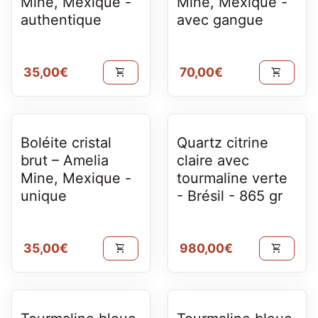
Mine, Mexique -
Mine, Mexique -
authentique
avec gangue
Prix normal
Prix normal
35,00€
70,00€
shopping_cart
shopping_cart
Boléite cristal
Quartz citrine
brut – Amelia
claire avec
Mine, Mexique -
tourmaline verte
unique
- Brésil - 865 gr
Prix normal
Prix normal
35,00€
980,00€
shopping_cart
shopping_cart