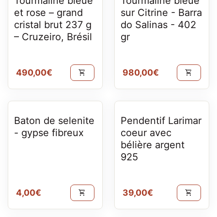
Tourmaline bleue
Tourmaline bleue
et rose – grand
sur Citrine - Barra
cristal brut 237 g
do Salinas - 402
– Cruzeiro, Brésil
gr
Prix normal
Prix normal
490,00€
980,00€
shopping_cart
shopping_cart
Baton de selenite
Pendentif Larimar
- gypse fibreux
coeur avec
bélière argent
925
Prix normal
Prix normal
4,00€
39,00€
shopping_cart
shopping_cart