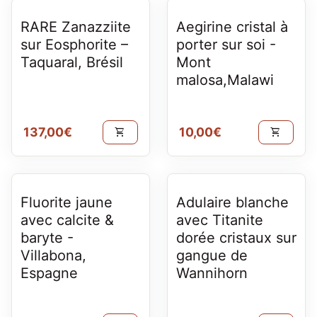
RARE Zanazziite
Aegirine cristal à
sur Eosphorite –
porter sur soi -
Taquaral, Brésil
Mont
malosa,Malawi
Prix normal
Prix normal
137,00€
10,00€
shopping_cart
shopping_cart
Fluorite jaune
Adulaire blanche
avec calcite &
avec Titanite
baryte -
dorée cristaux sur
Villabona,
gangue de
Espagne
Wannihorn