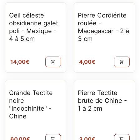
Oeil céleste
Pierre Cordiérite
obsidienne galet
roulée -
poli - Mexique -
Madagascar - 2 à
4 à 5 cm
3 cm
Prix normal
Prix normal
14,00€
4,00€
shopping_cart
shopping_cart
Grande Tectite
Pierre Tectite
noire
brute de Chine -
"indochinite" -
1 à 2 cm
Chine
Prix normal
Prix normal
60,00€
3,00€
shopping_cart
shopping_cart