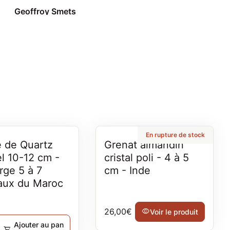
Geoffroy Smets
Geoffroy Smets
En rupture de stock
 de Quartz
Grenat almandin
l 10-12 cm -
cristal poli - 4 à 5
rge 5 à 7
cm - Inde
aux du Maroc
Prix normal
26,00€
visibility
Voir le produit
rmal
Ajouter au pan
shopping_cart