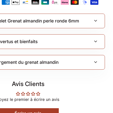
c
expand_more
elet Grenat almandin perle ronde 6mm
expand_more
vertus et bienfaits
expand_more
hargement du grenat almandin
Avis Clients
oyez le premier à écrire un avis