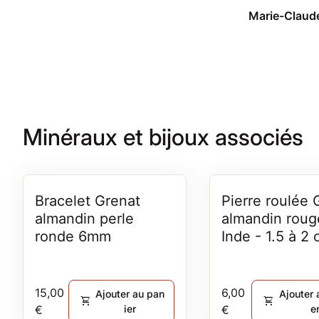
recommande 
Arthur Dosne
mais aussi le
passage en 
que j'ai eu l
de découvrir 
d'un passage
Thonon
Minéraux et bijoux associés
Bracelet Grenat
Pierre roulée 
almandin perle
almandin roug
ronde 6mm
Inde - 1.5 à 2
Prix normal
Prix normal
15,00
6,00
Ajouter au pan
Ajouter 
shopping_cart
shopping_cart
€
ier
€
e