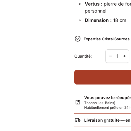
Vertus :
pierre de for
personnel
Dimension
:
18 cm
Localité :
Inde
check_circle
Expertise Cristal Sources
Diminuer la
Augme
remove
add
Quantité:
Vous pouvez le récupér
package
Thonon-les-Bains)
Habituellement prête en 24
local_shipping
Livraison gratuite — en