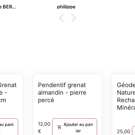
ce site
Marie-Claude BERNARD
philippe
boutique
'occasion
lors
 à
Grenat
Pendentif grenat
Géode
e -
almandin - pierre
Nature
 cm
percé
Recha
Minér
Prix normal
12,00
au pani
Ajouter au pan
shopping_cart
r
€
ier
Prix no
25,00