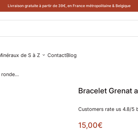
 ronde 6mm
Livraison gratuite à partir de 39€, en France métropolitaine & Belgique
Minéraux de S à Z
expand_more
Contact
Blog
Bracelet Grenat almandin perle ronde 6mm
Bracelet Grenat 
Customers rate us 4.8/5 
Prix normal
15,00€