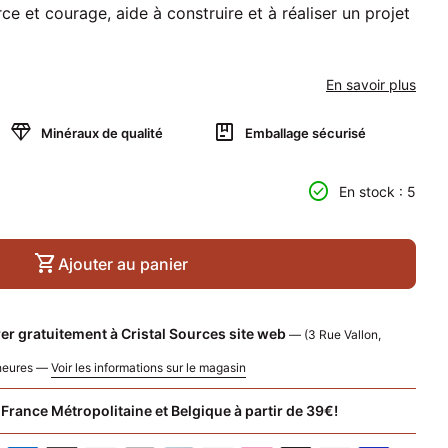
ce et courage, aide à construire et à réaliser un projet
En savoir plus
diamond
package
Minéraux de qualité
Emballage sécurisé
 quantité pour
nter la quantité pour
check_circle
En stock : 5
shopping_cart
Ajouter au panier
er gratuitement à Cristal Sources site web
— (3 Rue Vallon,
 heures —
Voir les informations sur le magasin
 France Métropolitaine et Belgique à partir de 39€!