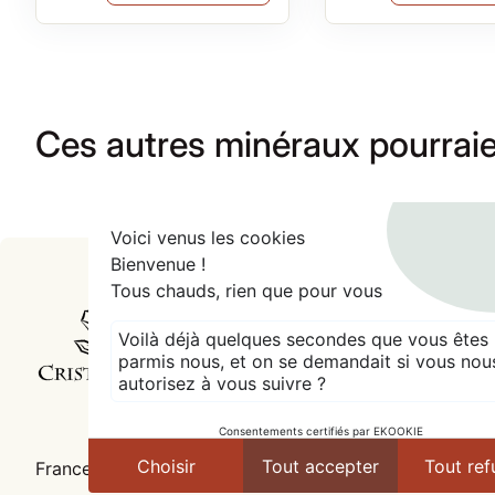
Ces autres minéraux pourraie
.
Voici venus les cookies
Bienvenue !
Tous chauds, rien que pour vous
Accueil
Voilà déjà quelques secondes que vous êtes
parmis nous, et on se demandait si vous nou
autorisez à vous suivre ?
Consentements certifiés par EKOOKIE
expand_more
Choisir
Tout accepter
Tout ref
France (EUR €)