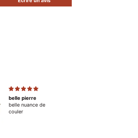
Écrire un avis
belle pierre
très bien
belle nuance de
parfait
couler