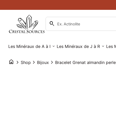
Skip to content
Bracelet Grenat almandin perle
Prix normal
15,00€
0
search
account_circle
shopping_cart
Compte
Accueil
Voir mon panier
Accueil
search
Recherche"
Les Minéraux de A à I
expand_more
Les Minéraux de J à R
expand_more
Les 
home
chevron_right
chevron_right
chevron_right
Shop
Bijoux
Zoom avant