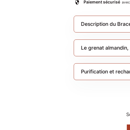
security
Paiement sécurisé
ave
Description du Brac
Le grenat almandin, 
Purification et rec
S