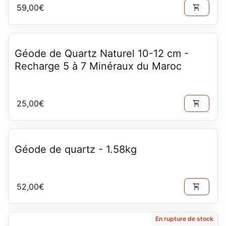
Prix normal
59,00€
shopping_cart
Géode de Quartz Naturel 10-12 cm -
Recharge 5 à 7 Minéraux du Maroc
Prix normal
25,00€
shopping_cart
Géode de quartz - 1.58kg
Prix normal
52,00€
shopping_cart
En rupture de stock