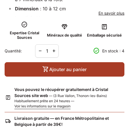
Dimension
: 10 à 12 cm
En savoir plus
Localité
: Maroc
check_circle
diamond
package
Expertise Cristal
Minéraux de qualité
Emballage sécurisé
Sources
Diminuer la quantité pour
Augmenter la quantité pour
check_circle
remove
add
Quantité:
En stock : 4
shopping_cart
Ajouter au panier
Vous pouvez le récupérer gratuitement à Cristal
Sources site web
— (3 Rue Vallon, Thonon-les-Bains)
package
Habituellement prête en 24 heures —
Voir les informations sur le magasin
Livraison gratuite — en France Métropolitaine et
local_shipping
Belgique à partir de 39€!