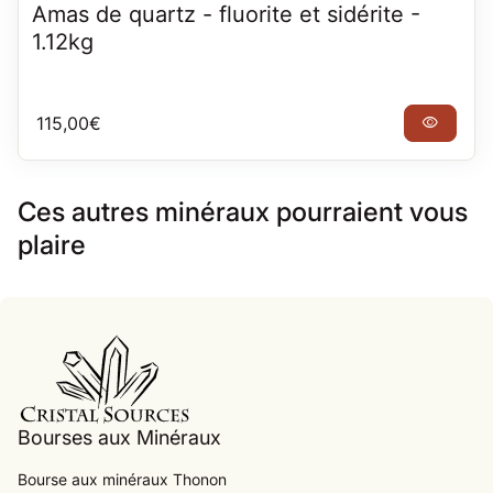
Amas de quartz - fluorite et sidérite -
1.12kg
Prix normal
115,00€
visibility
Ces autres minéraux pourraient vous
plaire
Accueil
Bourses aux Minéraux
Bourse aux minéraux Thonon