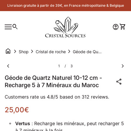
Skip to content
Livraison gratuite à partir de 39€, en France métropolitaine & Belgique
Accueil
0
search
account_circle
shopping_cart
Compte
Voir 
Navigation mobile
0
account_circle
shopping_cart
Compte
Voir mon panier
Accueil
home
chevron_right
chevron_right
chevron_right
Shop
Cristal de roche
Géode de Quartz Naturel 10-12 cm - Recharge 5 à 7 Minéraux du Maroc
Zoom avant
Zoom
chevron_left
chevron_right
1
3
/
Géode de Quartz Naturel 10-12 cm -
share
Recharge 5 à 7 Minéraux du Maroc
Customers rate us 4.8/5 based on 312 reviews.
Prix normal
25,00€
Vertus
: Recharge les minéraux, peut recharger 5
à 7 minéraux à la fois.