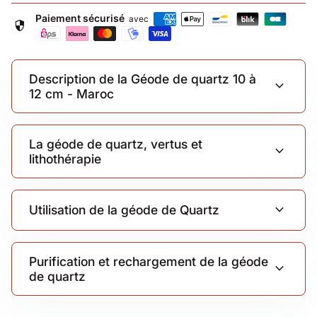
Paiement sécurisé
avec
security
Description de la Géode de quartz 10 à
expand_more
12 cm - Maroc
La géode de quartz, vertus et
expand_more
lithothérapie
expand_more
Utilisation de la géode de Quartz
Purification et rechargement de la géode
expand_more
de quartz