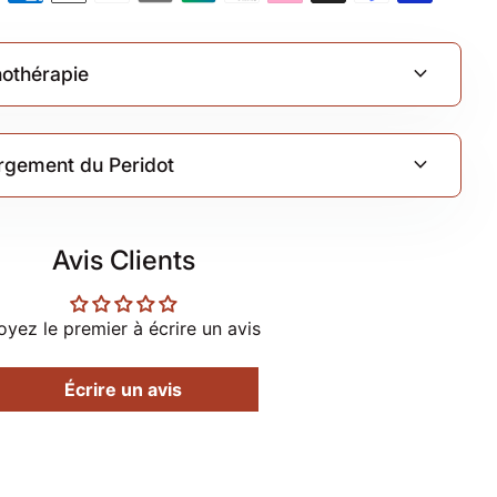
expand_more
thothérapie
expand_more
argement du Peridot
Avis Clients
oyez le premier à écrire un avis
Écrire un avis