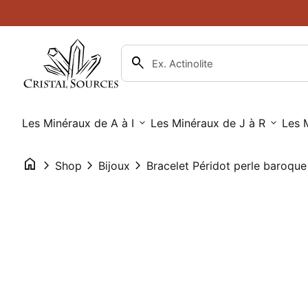
Skip to content
Bracelet Péridot perle baroque
Prix normal
9,00€
0
search
account_circle
shopping_cart
Compte
Accueil
Voir mon panier
Accueil
search
Recherche"
Les Minéraux de A à I
expand_more
Les Minéraux de J à R
expand_more
Les 
home
chevron_right
chevron_right
chevron_right
Shop
Bijoux
Bracelet Péridot perle baroqu
Zoom avant
Zoom avant