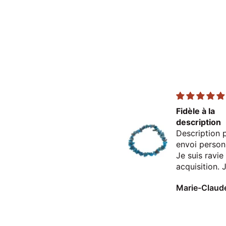
Excellent
Fidèle à la
description
Description p
envoi person
Je suis ravi
acquisition. 
recommande 
Arthur Dosne
mais aussi le
passage en 
que j'ai eu l
de découvrir 