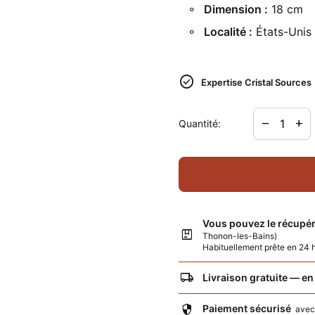
Dimension
:
18 cm
Localité :
États-Unis
check_circle
Expertise Cristal Sources
Diminuer la
Augme
remove
add
Quantité:
Vous pouvez le récupér
package
Thonon-les-Bains)
Habituellement prête en 24
local_shipping
Livraison gratuite — en
security
Paiement sécurisé
ave