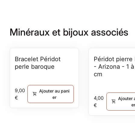
d'un passage
Thonon
Minéraux et bijoux associés
Bracelet Péridot
Péridot pierre
perle baroque
- Arizona - 1 à
cm
Prix normal
9,00
Ajouter au pani
shopping_cart
€
er
Prix normal
4,00
Ajouter 
shopping_cart
€
e