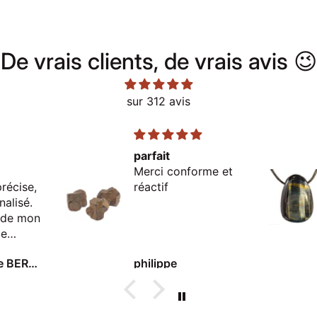
De vrais clients, de vrais avis 😉
sur 312 avis
parfait
Merci conforme et
récise,
réactif
nalisé.
e de mon
Je
ce site
Marie-Claude BERNARD
philippe
boutique
'occasion
lors