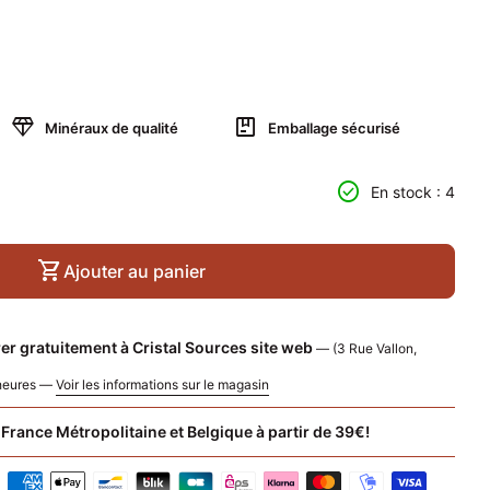
diamond
package
Minéraux de qualité
Emballage sécurisé
 quantité pour
nter la quantité pour
check_circle
En stock : 4
shopping_cart
Ajouter au panier
er gratuitement à Cristal Sources site web
— (3 Rue Vallon,
 heures —
Voir les informations sur le magasin
 France Métropolitaine et Belgique à partir de 39€!
c