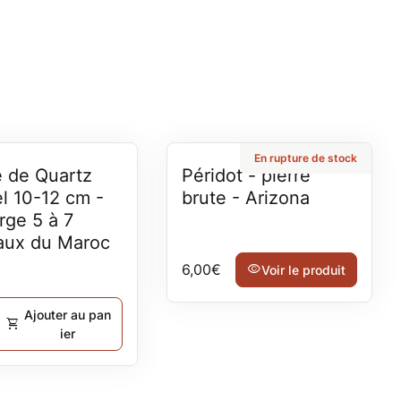
En rupture de stock
 de Quartz
Péridot - pierre
l 10-12 cm -
brute - Arizona
rge 5 à 7
aux du Maroc
Prix normal
6,00€
visibility
Voir le produit
rmal
Ajouter au pan
shopping_cart
ier