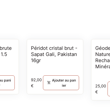
 à
 brute
Péridot cristal brut -
Géode
 1.5
Sapat Gali, Pakistan
Nature
16gr
Recha
Minér
Prix normal
92,00
au pani
Ajouter au pan
shopping_cart
r
€
ier
Prix no
25,00
€