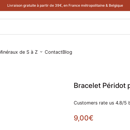
Livraison gratuite à partir de 39€, en France métropolitaine & Belgique
Minéraux de S à Z
expand_more
Contact
Blog
e
Bracelet Péridot
Customers rate us 4.8/5 
Prix normal
9,00€