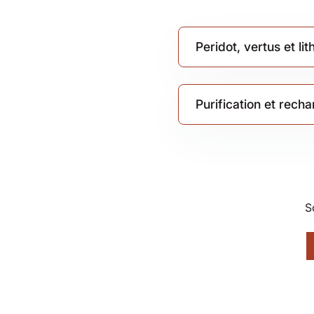
Peridot, vertus et li
Purification et rech
S