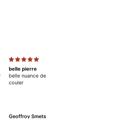
belle pierre
très bien
belle nuance de
parfait
couler
Geoffroy Smets
Geoffroy Smets