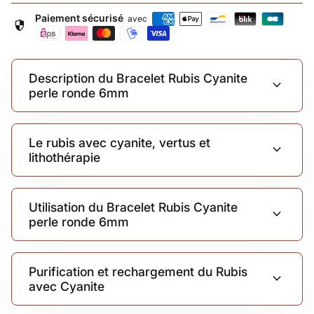
Paiement sécurisé
avec
security
Description du Bracelet Rubis Cyanite
expand_more
perle ronde 6mm
Le rubis avec cyanite, vertus et
expand_more
lithothérapie
Utilisation du Bracelet Rubis Cyanite
expand_more
perle ronde 6mm
Purification et rechargement du Rubis
expand_more
avec Cyanite