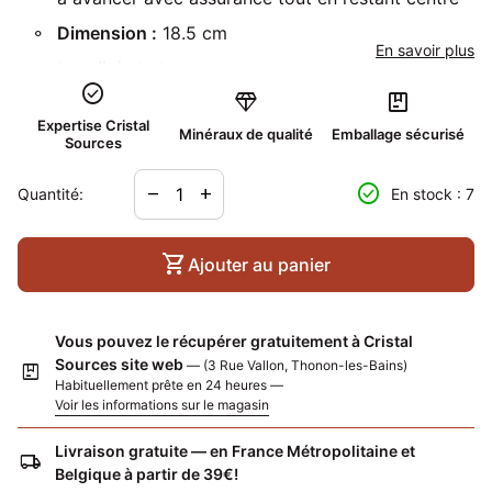
Dimension :
18.5 cm
En savoir plus
Localité :
Inde
check_circle
diamond
package
Expertise Cristal
Minéraux de qualité
Emballage sécurisé
Sources
Diminuer la quantité pour
Augmenter la quantité pour
check_circle
remove
add
Quantité:
En stock : 7
shopping_cart
Ajouter au panier
Vous pouvez le récupérer gratuitement à Cristal
Sources site web
— (3 Rue Vallon, Thonon-les-Bains)
package
Habituellement prête en 24 heures —
Voir les informations sur le magasin
Livraison gratuite — en France Métropolitaine et
local_shipping
Belgique à partir de 39€!