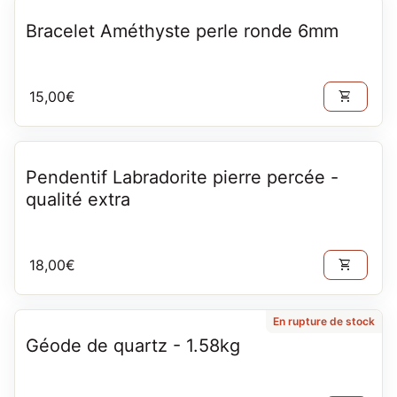
Bracelet Améthyste perle ronde 6mm
Prix normal
15,00€
shopping_cart
Pendentif Labradorite pierre percée -
qualité extra
Prix normal
18,00€
shopping_cart
En rupture de stock
Géode de quartz - 1.58kg