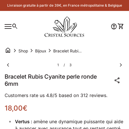
Skip to content
Livraison gratuite à partir de 39€, en France métropolitaine & Belgique
Accueil
0
search
account_circle
shopping_cart
Compte
Voir 
Navigation mobile
0
account_circle
shopping_cart
Compte
Voir mon panier
Accueil
home
chevron_right
chevron_right
chevron_right
Shop
Bijoux
Bracelet Rubis Cyanite perle ronde 6mm
Zoom avant
Zoom
chevron_left
chevron_right
1
3
/
Bracelet Rubis Cyanite perle ronde
share
6mm
Customers rate us 4.8/5 based on 312 reviews.
Prix normal
18,00€
Vertus :
amène une dynamique puissante qui aide
à avancer avec assurance tout en restant centré