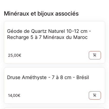
Minéraux et bijoux associés
Géode de Quartz Naturel 10-12 cm -
Recharge 5 à 7 Minéraux du Maroc
Prix normal
25,00€
shopping_cart
Druse Améthyste - 7 à 8 cm - Brésil
Prix normal
14,00€
shopping_cart