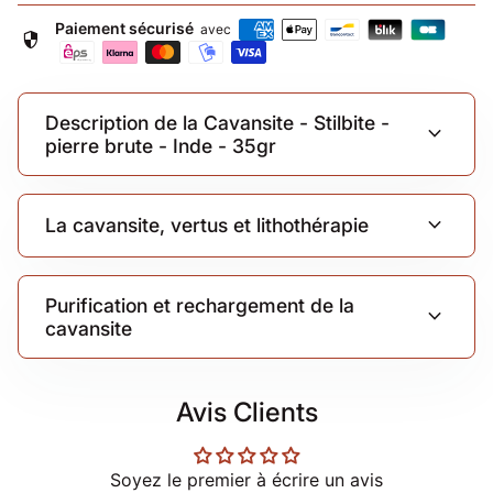
Paiement sécurisé
avec
security
Description de la Cavansite - Stilbite -
expand_more
pierre brute - Inde - 35gr
expand_more
La cavansite, vertus et lithothérapie
Purification et rechargement de la
expand_more
cavansite
Avis Clients
Soyez le premier à écrire un avis