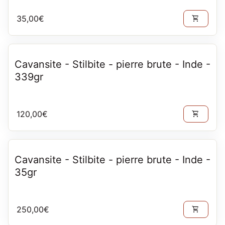
Prix normal
35,00€
shopping_cart
Cavansite - Stilbite - pierre brute - Inde -
339gr
Prix normal
120,00€
shopping_cart
Cavansite - Stilbite - pierre brute - Inde -
35gr
Prix normal
250,00€
shopping_cart