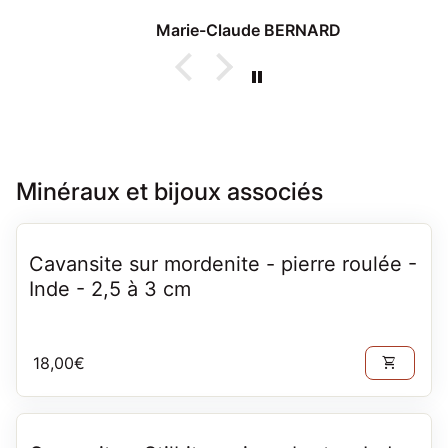
lors d'un passage à Thonon
Marie-Claude BERNARD
Minéraux et bijoux associés
Cavansite sur mordenite - pierre roulée -
Inde - 2,5 à 3 cm
Prix normal
18,00€
shopping_cart