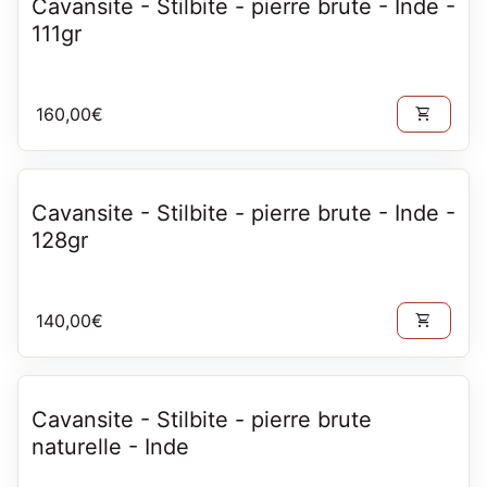
Cavansite - Stilbite - pierre brute - Inde -
111gr
Prix normal
160,00€
shopping_cart
Cavansite - Stilbite - pierre brute - Inde -
128gr
Prix normal
140,00€
shopping_cart
Cavansite - Stilbite - pierre brute
naturelle - Inde