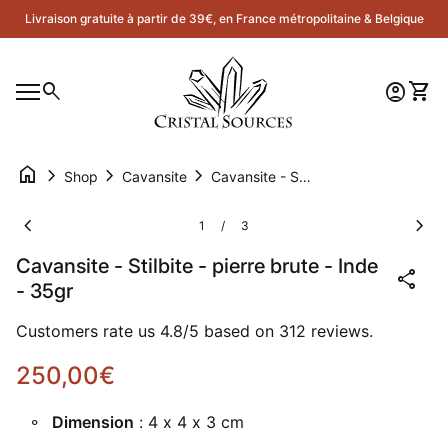
Skip to content
Livraison gratuite à partir de 39€, en France métropolitaine & Belgique
Accueil
0
search
account_circle
shopping_cart
Compte
Voir 
Navigation mobile
0
account_circle
shopping_cart
Compte
Voir mon panier
Accueil
home
chevron_right
chevron_right
chevron_right
Shop
Cavansite
Cavansite - Stilbite - pierre brute - Inde - 35gr
Zoom avant
Zoom
chevron_left
chevron_right
1
3
/
Cavansite - Stilbite - pierre brute - Inde
share
- 35gr
Customers rate us 4.8/5 based on 312 reviews.
Prix normal
250,00€
Dimension
: 4 x 4 x 3 cm