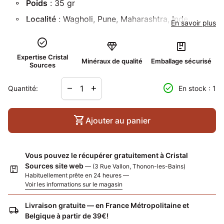
Poids
: 35 gr
Localité
: Wagholi, Pune, Maharashtra, Inde
En savoir plus
check_circle
diamond
package
Expertise Cristal
Minéraux de qualité
Emballage sécurisé
Sources
Diminuer la quantité pour
Augmenter la quantité pour
check_circle
remove
add
Quantité:
En stock : 1
shopping_cart
Ajouter au panier
Vous pouvez le récupérer gratuitement à Cristal
Sources site web
— (3 Rue Vallon, Thonon-les-Bains)
package
Habituellement prête en 24 heures —
Voir les informations sur le magasin
Livraison gratuite — en France Métropolitaine et
local_shipping
Belgique à partir de 39€!