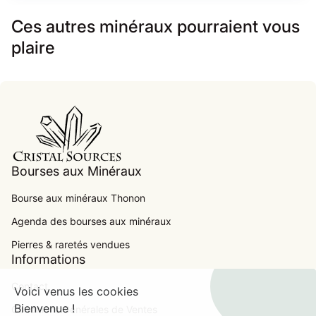
Ces autres minéraux pourraient vous
plaire
Accueil
Bourses aux Minéraux
Bourse aux minéraux Thonon
Agenda des bourses aux minéraux
.
Pierres & raretés vendues
Informations
Contact
Voici venus les cookies
Bienvenue !
Conditions Générales de Ventes