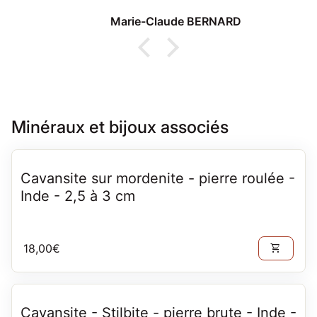
lors d'un passage à Thonon
Marie-Claude BERNARD
Minéraux et bijoux associés
Cavansite sur mordenite - pierre roulée -
Inde - 2,5 à 3 cm
Prix normal
18,00€
shopping_cart
Cavansite - Stilbite - pierre brute - Inde -