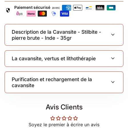
Paiement sécurisé
avec
security
Description de la Cavansite - Stilbite -
expand_more
pierre brute - Inde - 35gr
expand_more
La cavansite, vertus et lithothérapie
Purification et rechargement de la
expand_more
cavansite
Avis Clients
Soyez le premier à écrire un avis