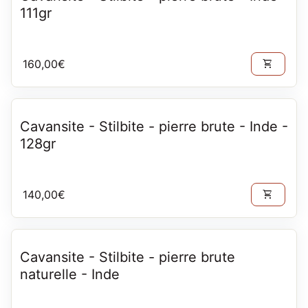
111gr
Prix normal
160,00€
shopping_cart
Cavansite - Stilbite - pierre brute - Inde -
128gr
Prix normal
140,00€
shopping_cart
Cavansite - Stilbite - pierre brute
naturelle - Inde