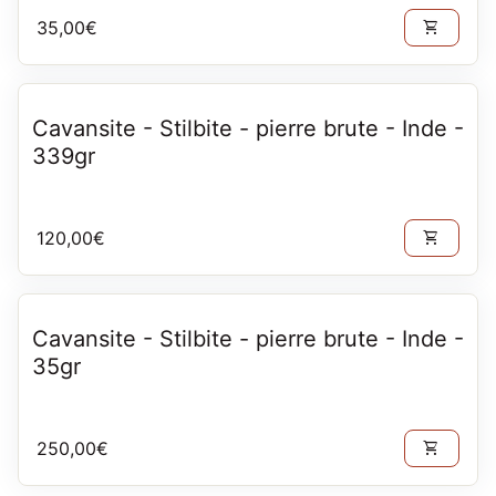
Prix normal
35,00€
shopping_cart
Cavansite - Stilbite - pierre brute - Inde -
339gr
Prix normal
120,00€
shopping_cart
Cavansite - Stilbite - pierre brute - Inde -
35gr
Prix normal
250,00€
shopping_cart