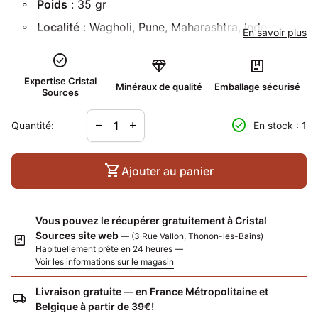
Poids
: 35 gr
Localité
: Wagholi, Pune, Maharashtra, Inde
En savoir plus
check_circle
diamond
package
Expertise Cristal
Minéraux de qualité
Emballage sécurisé
Sources
Diminuer la quantité pour
Augmenter la quantité pour
check_circle
remove
add
Quantité:
En stock : 1
shopping_cart
Ajouter au panier
Vous pouvez le récupérer gratuitement à Cristal
Sources site web
— (3 Rue Vallon, Thonon-les-Bains)
package
Habituellement prête en 24 heures —
Voir les informations sur le magasin
Livraison gratuite — en France Métropolitaine et
local_shipping
Belgique à partir de 39€!