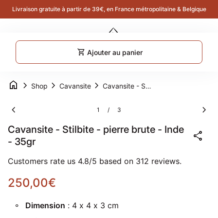
Skip to content
Livraison gratuite à partir de 39€, en France métropolitaine & Belgique
Accueil
0
search
account_circle
shopping_cart
Compte
Voir 
Navigation mobile
shopping_cart
Ajouter au panier
0
account_circle
shopping_cart
Compte
Voir mon panier
Accueil
home
chevron_right
chevron_right
chevron_right
Shop
Cavansite
Cavansite - Stilbite - pierre brute - Inde - 35gr
Zoom avant
Zoom
chevron_left
chevron_right
1
3
/
Cavansite - Stilbite - pierre brute - Inde
share
- 35gr
Customers rate us 4.8/5 based on 312 reviews.
Prix normal
250,00€
Dimension
: 4 x 4 x 3 cm