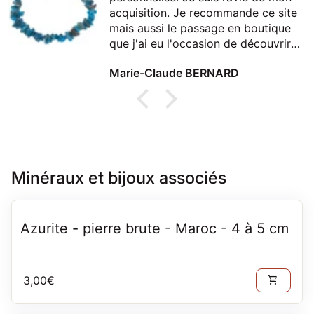
acquisition. Je recommande ce site
mais aussi le passage en boutique
que j'ai eu l'occasion de découvrir
lors d'un passage à Thonon
Marie-Claude BERNARD
Minéraux et bijoux associés
Azurite - pierre brute - Maroc - 4 à 5 cm
Prix normal
3,00€
shopping_cart