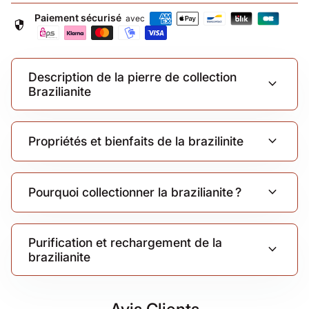
Paiement sécurisé
avec
security
Description de la pierre de collection
expand_more
Brazilianite
expand_more
Propriétés et bienfaits de la brazilinite
expand_more
Pourquoi collectionner la brazilianite ?
Purification et rechargement de la
expand_more
brazilianite