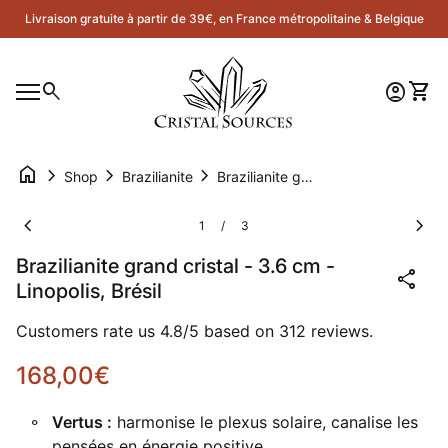
Skip to content
Livraison gratuite à partir de 39€, en France métropolitaine & Belgique
Accueil
0
search
account_circle
shopping_cart
Compte
Voir 
Navigation mobile
0
account_circle
shopping_cart
Compte
Voir mon panier
Accueil
home
chevron_right
chevron_right
chevron_right
Shop
Brazilianite
Brazilianite grand cristal - 3.6 cm - Linopolis, Brésil
Zoom avant
Zoom
chevron_left
chevron_right
1
3
/
Brazilianite grand cristal - 3.6 cm -
share
Linopolis, Brésil
Customers rate us 4.8/5 based on 312 reviews.
Prix normal
168,00€
Vertus :
harmonise le plexus solaire, canalise les
pensées en énergie positive