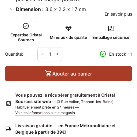
Dimension :
3.6 x 2.2 x 1.7 cm
En savoir plus
Poids :
16 gr
check_circle
diamond
package
Localité :
Telirio, Linopolis, Minas Gerais, Brésil
Expertise Cristal
Minéraux de qualité
Emballage sécurisé
Sources
Diminuer la quantité pour
Augmenter la quantité pour
check_circle
remove
add
Quantité:
En stock : 1
shopping_cart
Ajouter au panier
Vous pouvez le récupérer gratuitement à Cristal
Sources site web
— (3 Rue Vallon, Thonon-les-Bains)
package
Habituellement prête en 24 heures —
Voir les informations sur le magasin
Livraison gratuite — en France Métropolitaine et
local_shipping
Belgique à partir de 39€!