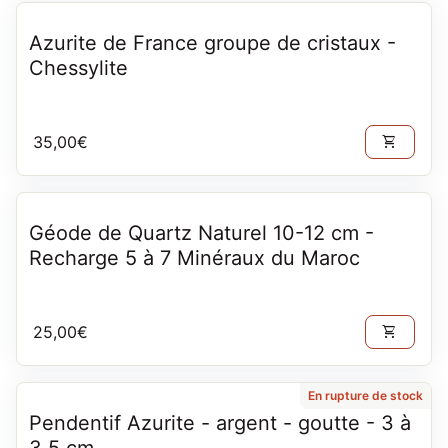
Azurite de France groupe de cristaux -
Chessylite
Prix normal
35,00€
shopping_cart
Géode de Quartz Naturel 10-12 cm -
Recharge 5 à 7 Minéraux du Maroc
Prix normal
25,00€
shopping_cart
En rupture de stock
Pendentif Azurite - argent - goutte - 3 à
3.5 cm