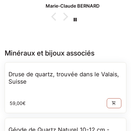
Marie-Claude BERNARD
Minéraux et bijoux associés
Druse de quartz, trouvée dans le Valais,
Suisse
Prix normal
59,00€
shopping_cart
Géode de Quartz Naturel 10-12 cm -