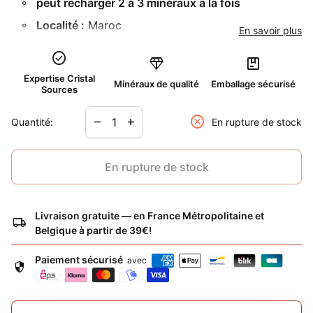
peut recharger 2 à 3 minéraux à la fois
Localité :
Maroc
En savoir plus
check_circle
diamond
package
Expertise Cristal
Minéraux de qualité
Emballage sécurisé
Sources
Diminuer la quantité pour
Augmenter la quantité pour
cancel
remove
add
Quantité:
En rupture de stock
En rupture de stock
Livraison gratuite — en France Métropolitaine et
local_shipping
Belgique à partir de 39€!
Paiement sécurisé
avec
security