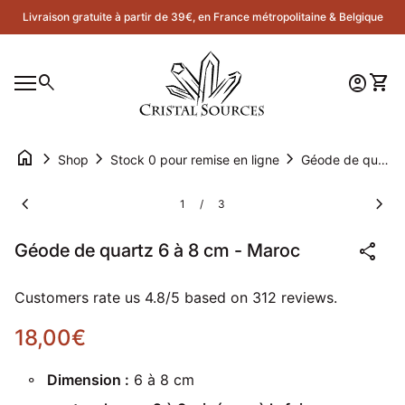
Skip to content
Livraison gratuite à partir de 39€, en France métropolitaine & Belgique
Accueil
0
search
account_circle
shopping_cart
Compte
Voir 
Navigation mobile
0
account_circle
shopping_cart
Compte
Voir mon panier
Accueil
home
chevron_right
chevron_right
chevron_right
Shop
Stock 0 pour remise en ligne
Géode de quartz 6 à 8 cm - Maroc
Zoom avant
Zoom
chevron_left
chevron_right
1
3
/
share
Géode de quartz 6 à 8 cm - Maroc
Customers rate us 4.8/5 based on 312 reviews.
Prix normal
18,00€
Dimension :
6 à 8 cm