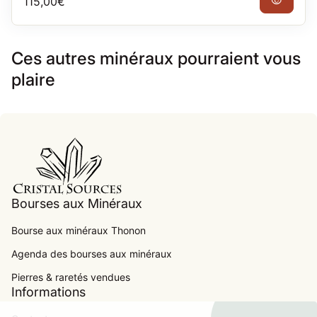
Prix normal
115,00€
visibility
Ces autres minéraux pourraient vous
plaire
Accueil
Bourses aux Minéraux
Bourse aux minéraux Thonon
Agenda des bourses aux minéraux
.
Pierres & raretés vendues
Informations