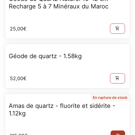
Recharge 5 à 7 Minéraux du Maroc
Prix normal
25,00€
shopping_cart
Géode de quartz - 1.58kg
Prix normal
52,00€
shopping_cart
En rupture de stock
Amas de quartz - fluorite et sidérite -
1.12kg