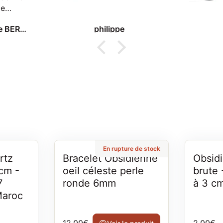
Je
ce site
Marie-Claude BERNARD
philippe
boutique
'occasion
lors
 à
En rupture de stock
rtz
Bracelet Obsidienne
Obsid
 cm -
oeil céleste perle
brute 
7
ronde 6mm
à 3 c
Maroc
Prix normal
Prix no