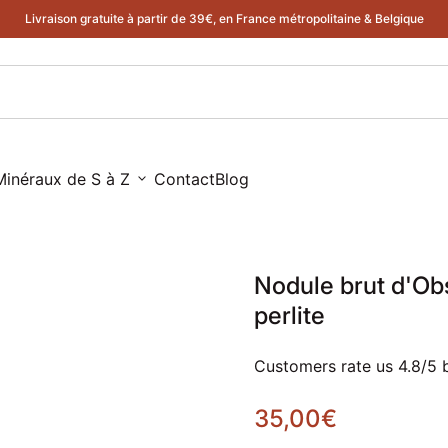
apache sur perlite
Livraison gratuite à partir de 39€, en France métropolitaine & Belgique
Minéraux de S à Z
expand_more
Contact
Blog
Nodule brut d'Ob
perlite
Customers rate us 4.8/5 
Prix normal
35,00€