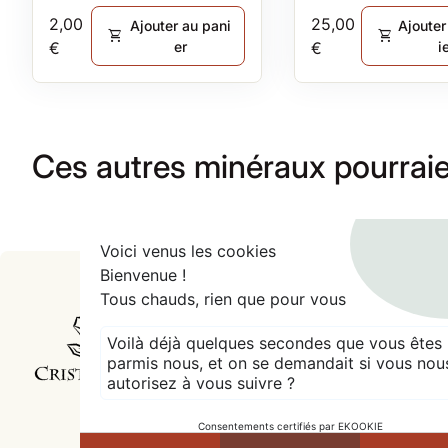
Prix normal
Prix normal
2,00
25,00
Ajouter au pani
Ajouter
shopping_cart
shopping_cart
€
er
€
i
Ces autres minéraux pourraie
.
Voici venus les cookies
Bienvenue !
Tous chauds, rien que pour vous
Accueil
Voilà déjà quelques secondes que vous êtes
parmis nous, et on se demandait si vous nou
autorisez à vous suivre ?
Consentements certifiés par EKOOKIE