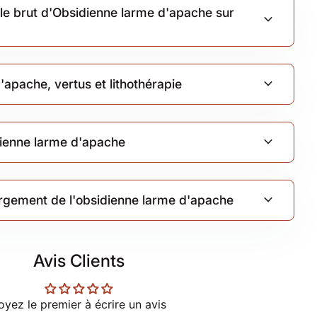
le brut d'Obsidienne larme d'apache sur
expand_more
expand_more
'apache, vertus et lithothérapie
expand_more
idienne larme d'apache
expand_more
hargement de l'obsidienne larme d'apache
Avis Clients
oyez le premier à écrire un avis