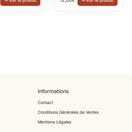
visibility
12,00€
visibility
Voir le produit
Voir le produit
Informations
Contact
Conditions Générales de Ventes
Mentions Légales