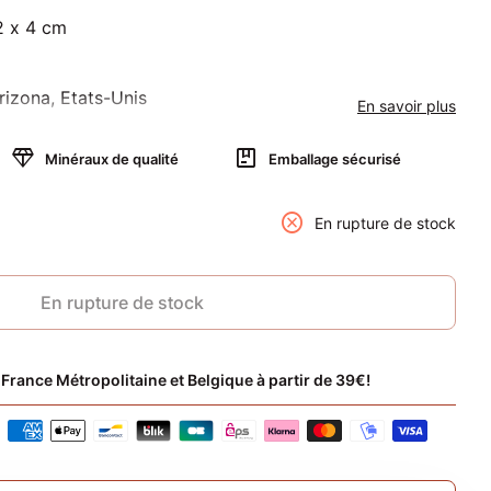
2 x 4 cm
rizona, Etats-Unis
En savoir plus
otionnelle
diamond
package
Minéraux de qualité
Emballage sécurisé
 quantité pour
nter la quantité pour
cancel
En rupture de stock
En rupture de stock
 France Métropolitaine et Belgique à partir de 39€!
c