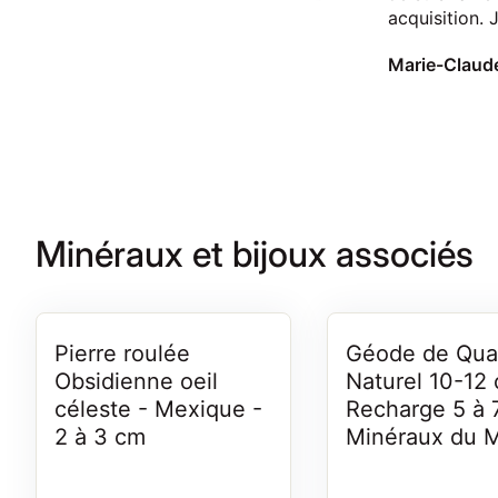
acquisition. 
recommande 
Arthur Dosne
mais aussi le
passage en 
que j'ai eu l
de découvrir 
d'un passage
Thonon
Minéraux et bijoux associés
Pierre roulée
Géode de Qua
Obsidienne oeil
Naturel 10-12
céleste - Mexique -
Recharge 5 à 
2 à 3 cm
Minéraux du 