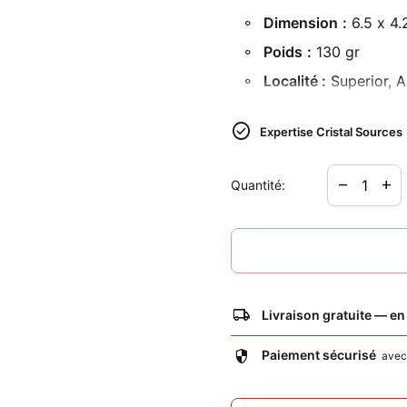
Dimension
:
6.5 x 4.
Poids
:
130 gr
Localité :
Superior, A
Mot clé :
blessure ém
check_circle
Expertise Cristal Sources
Diminuer la
Augme
remove
add
Quantité:
local_shipping
Livraison gratuite — en
security
Paiement sécurisé
ave