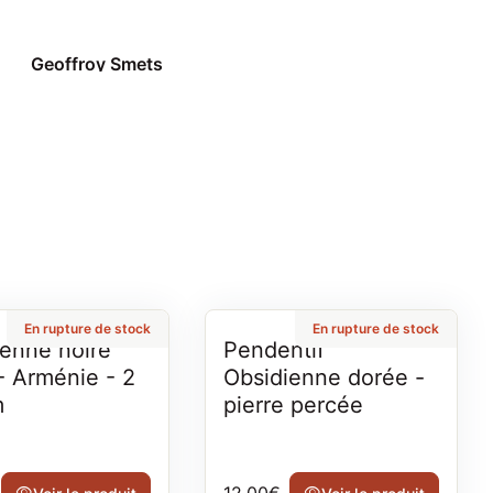
Geoffroy Smets
Geoffroy Smets
En rupture de stock
En rupture de stock
ienne noire
Pendentif
- Arménie - 2
Obsidienne dorée -
m
pierre percée
rmal
Prix normal