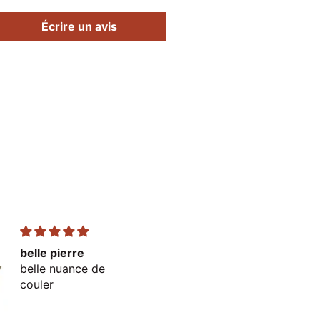
Écrire un avis
belle pierre
très bien
belle nuance de
parfait
couler