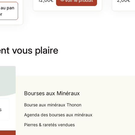
12,00€
visibility
2,00€
Voir le produit
 au pan
er
nt vous plaire
Bourses aux Minéraux
Bourse aux minéraux Thonon
s
Agenda des bourses aux minéraux
Pierres & raretés vendues