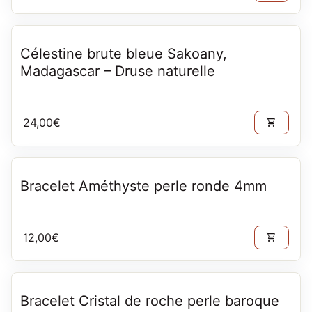
Célestine brute bleue Sakoany,
Madagascar – Druse naturelle
Prix normal
24,00€
shopping_cart
Bracelet Améthyste perle ronde 4mm
Prix normal
12,00€
shopping_cart
Bracelet Cristal de roche perle baroque