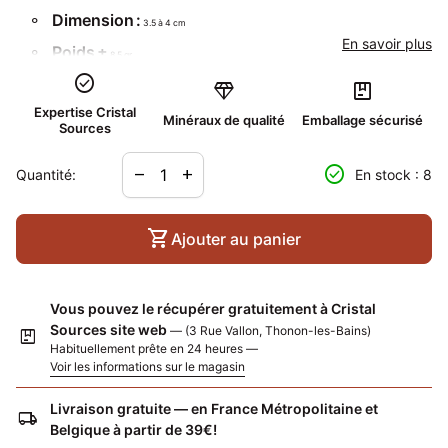
Dimension
:
3.5 à 4 cm
En savoir plus
Poids
±
8.5 gr
check_circle
Localité :
diamond
package
Madagascar
Expertise Cristal
Minéraux de qualité
Emballage sécurisé
Sources
Avec le pendentif, un cordon noir vous est offert !
Diminuer la quantité pour
Augmenter la quantité pour
check_circle
remove
add
Quantité:
En stock : 8
shopping_cart
Ajouter au panier
Vous pouvez le récupérer gratuitement à Cristal
Sources site web
— (3 Rue Vallon, Thonon-les-Bains)
package
Habituellement prête en 24 heures —
Voir les informations sur le magasin
Livraison gratuite — en France Métropolitaine et
local_shipping
Belgique à partir de 39€!