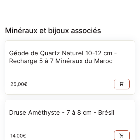
Minéraux et bijoux associés
Géode de Quartz Naturel 10-12 cm -
Recharge 5 à 7 Minéraux du Maroc
Prix normal
25,00€
shopping_cart
Druse Améthyste - 7 à 8 cm - Brésil
Prix normal
14,00€
shopping_cart