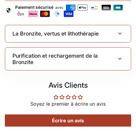
Paiement sécurisé
avec
security
expand_more
La Bronzite, vertus et lithothérapie
Purification et rechargement de la
expand_more
Bronzite
Avis Clients
Soyez le premier à écrire un avis
Écrire un avis