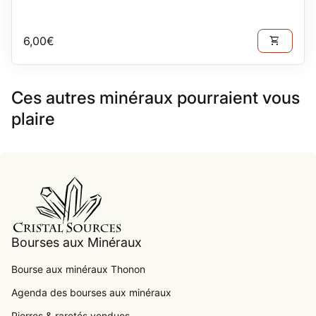
Prix normal
6,00€
shopping_cart
Ces autres minéraux pourraient vous
plaire
Accueil
Bourses aux Minéraux
Bourse aux minéraux Thonon
Agenda des bourses aux minéraux
.
Pierres & raretés vendues