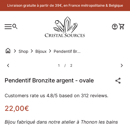
Skip to content
Livraison gratuite à partir de 39€, en France métropolitaine & Belgique
Accueil
0
search
account_circle
shopping_cart
Compte
Voir 
Navigation mobile
0
account_circle
shopping_cart
Compte
Voir mon panier
Accueil
home
chevron_right
chevron_right
chevron_right
Shop
Bijoux
Pendentif Bronzite argent - ovale
Zoom avant
Zoom
chevron_left
chevron_right
1
2
/
share
Pendentif Bronzite argent - ovale
Customers rate us 4.8/5 based on 312 reviews.
Prix normal
22,00€
Bijou fabriqué dans notre atelier à Thonon les bains