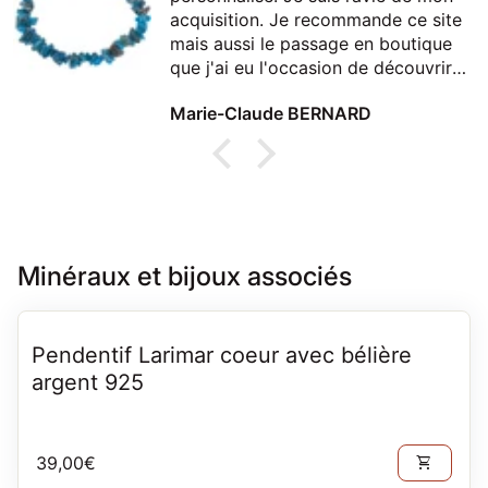
acquisition. Je recommande ce site
mais aussi le passage en boutique
que j'ai eu l'occasion de découvrir
lors d'un passage à Thonon
Marie-Claude BERNARD
Minéraux et bijoux associés
Pendentif Larimar coeur avec bélière
argent 925
Prix normal
39,00€
shopping_cart