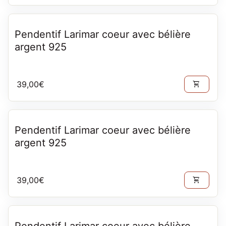
Pendentif Larimar coeur avec bélière
argent 925
Prix normal
39,00€
shopping_cart
Pendentif Larimar coeur avec bélière
argent 925
Prix normal
39,00€
shopping_cart
Pendentif Larimar coeur avec bélière