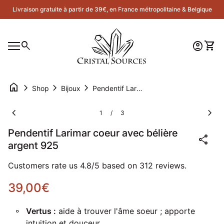
Skip to content
Livraison gratuite à partir de 39€, en France métropolitaine & Belgique
Accueil
0
search
account_circle
shopping_cart
Compte
Voir 
Navigation mobile
0
account_circle
shopping_cart
Compte
Voir mon panier
Accueil
home
chevron_right
chevron_right
chevron_right
Shop
Bijoux
Pendentif Larimar coeur avec bélière argent 925
Zoom avant
Zoom
chevron_left
chevron_right
1
3
/
Pendentif Larimar coeur avec bélière
share
argent 925
Customers rate us 4.8/5 based on 312 reviews.
Prix normal
39,00€
Vertus :
aide à trouver l'âme soeur ; apporte
intuition et douceur