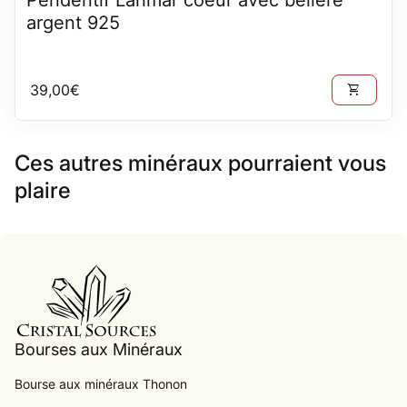
argent 925
Prix normal
39,00€
shopping_cart
Ces autres minéraux pourraient vous
plaire
Accueil
Bourses aux Minéraux
Bourse aux minéraux Thonon