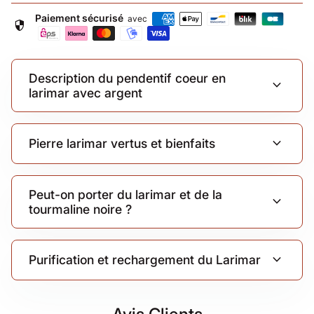
Paiement sécurisé
avec
security
Description du pendentif coeur en
expand_more
larimar avec argent
expand_more
Pierre larimar vertus et bienfaits
Peut-on porter du larimar et de la
expand_more
tourmaline noire ?
expand_more
Purification et rechargement du Larimar