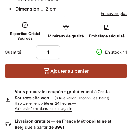
Dimension
± 2 cm
En savoir plus
Pendentif de petite taille !
check_circle
diamond
package
Localité :
République dominicaine
Expertise Cristal
Minéraux de qualité
Emballage sécurisé
Sources
Diminuer la quantité pour
Augmenter la quantité pour
check_circle
remove
add
Quantité:
En stock : 1
shopping_cart
Ajouter au panier
Vous pouvez le récupérer gratuitement à Cristal
Sources site web
— (3 Rue Vallon, Thonon-les-Bains)
package
Habituellement prête en 24 heures —
Voir les informations sur le magasin
Livraison gratuite — en France Métropolitaine et
local_shipping
Belgique à partir de 39€!