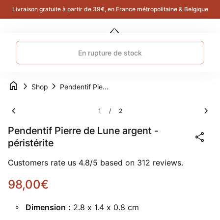
Skip to content
Livraison gratuite à partir de 39€, en France métropolitaine & Belgique
Accueil
0
search
account_circle
shopping_cart
Compte
Voir 
Navigation mobile
En rupture de stock
0
account_circle
shopping_cart
Compte
Voir mon panier
Accueil
home
chevron_right
chevron_right
Shop
Pendentif Pierre de Lune argent - péristérite
Zoom avant
Zoom
chevron_left
chevron_right
1
2
/
Pendentif Pierre de Lune argent -
share
péristérite
Customers rate us 4.8/5 based on 312 reviews.
Prix normal
98,00€
Dimension
:
2.8 x 1.4 x 0.8 cm