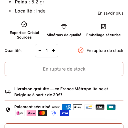
Poids
:
5.2 gr
Localité
:
Inde
En savoir plus
check_circle
Cabochon de péristérite gemme avec un magnifique
diamond
package
reflet bleu, difficile à prendre en photo, monté sur
Expertise Cristal
Minéraux de qualité
Emballage sécurisé
Sources
argent
Diminuer la quantité pour
Augmenter la quantité pour
cancel
remove
add
Quantité:
En rupture de stock
Avec le pendentif, un cordon noir vous est offert.
En rupture de stock
Livraison gratuite — en France Métropolitaine et
local_shipping
Belgique à partir de 39€!
Paiement sécurisé
avec
security