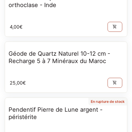
orthoclase - Inde
Prix normal
4,00€
shopping_cart
Géode de Quartz Naturel 10-12 cm -
Recharge 5 à 7 Minéraux du Maroc
Prix normal
25,00€
shopping_cart
En rupture de stock
Pendentif Pierre de Lune argent -
péristérite