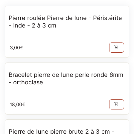
Pierre roulée Pierre de lune - Péristérite
- Inde - 2 à 3 cm
Prix normal
3,00€
shopping_cart
Bracelet pierre de lune perle ronde 6mm
- orthoclase
Prix normal
18,00€
shopping_cart
Pierre de lune pierre brute 2 à 3 cm -