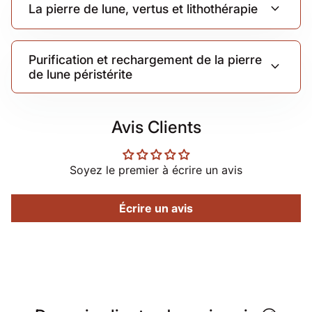
expand_more
La pierre de lune, vertus et lithothérapie
Purification et rechargement de la pierre
expand_more
de lune péristérite
Avis Clients
Soyez le premier à écrire un avis
Écrire un avis