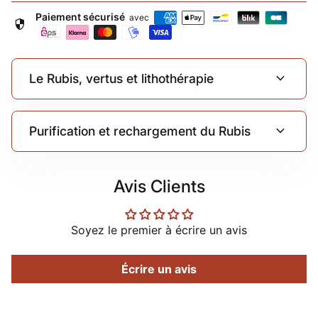
Paiement sécurisé
avec
security
expand_more
Le Rubis, vertus et lithothérapie
expand_more
Purification et rechargement du Rubis
Avis Clients
Soyez le premier à écrire un avis
Écrire un avis