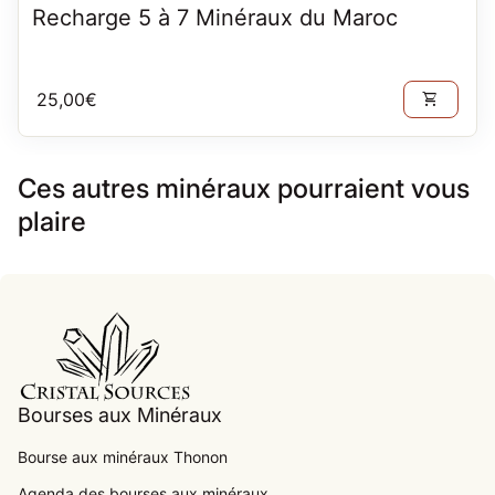
Recharge 5 à 7 Minéraux du Maroc
Prix normal
25,00€
shopping_cart
Ces autres minéraux pourraient vous
plaire
Accueil
Bourses aux Minéraux
Bourse aux minéraux Thonon
Agenda des bourses aux minéraux