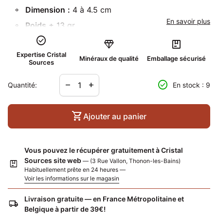
Dimension
:
4 à 4.5 cm
En savoir plus
Poids
±
13 gr
check_circle
Localité :
Inde
diamond
package
Expertise Cristal
Mot clé :
équilibre
Minéraux de qualité
Emballage sécurisé
Sources
Diminuer la quantité pour
Augmenter la quantité pour
Cabochon ovale avec des cristaux de rubis dans leur
check_circle
remove
add
Quantité:
En stock : 9
roche mère, monté sur une bélière argent dans notre
atelier
shopping_cart
Ajouter au panier
Avec le pendentif, un cordon noir vous est offert !
Chaque pièce de ce lot a été sélectionnée par nos
soins. Vous recevrez une pierre du lot pris en photo
Vous pouvez le récupérer gratuitement à Cristal
Sources site web
sur cette page.
— (3 Rue Vallon, Thonon-les-Bains)
package
Habituellement prête en 24 heures —
Voir les informations sur le magasin
Livraison gratuite — en France Métropolitaine et
local_shipping
Belgique à partir de 39€!