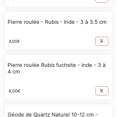
Pierre roulée - Rubis - Inde - 3 à 3.5 cm
Prix normal
4,00€
shopping_cart
Pierre roulée Rubis fuchsite - Inde - 3 à
4 cm
Prix normal
8,00€
shopping_cart
Géode de Quartz Naturel 10-12 cm -