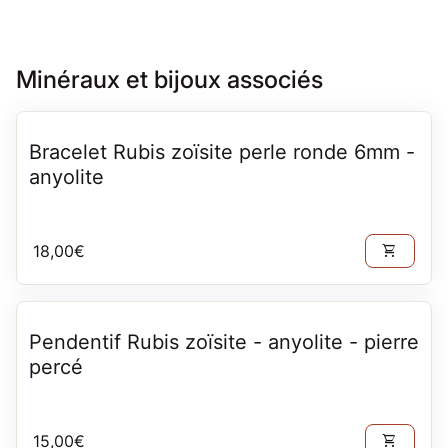
Minéraux et bijoux associés
Bracelet Rubis zoïsite perle ronde 6mm -
anyolite
Prix normal
18,00€
shopping_cart
Pendentif Rubis zoïsite - anyolite - pierre
percé
Prix normal
15,00€
shopping_cart