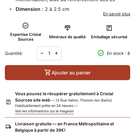
Dimension
:
2 à 2.5 cm
En savoir plus
Poids
±
10 gr
check_circle
diamond
package
Localité :
Chine
Expertise Cristal
Minéraux de qualité
Emballage sécurisé
Sources
Diminuer la quantité pour
Augmenter la quantité pour
check_circle
remove
add
Quantité:
En stock : 8
shopping_cart
Ajouter au panier
Vous pouvez le récupérer gratuitement à Cristal
Sources site web
— (3 Rue Vallon, Thonon-les-Bains)
package
Habituellement prête en 24 heures —
Voir les informations sur le magasin
Livraison gratuite — en France Métropolitaine et
local_shipping
Belgique à partir de 39€!