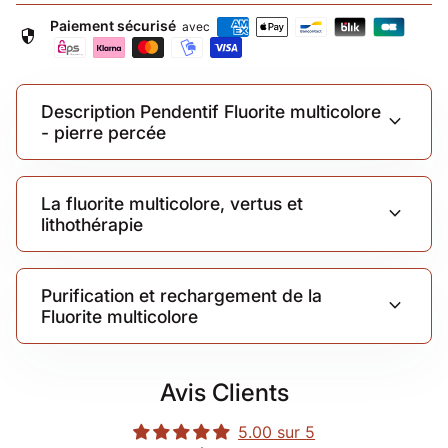
Paiement sécurisé
avec
security
Description Pendentif Fluorite multicolore
expand_more
- pierre percée
La fluorite multicolore, vertus et
expand_more
lithothérapie
Purification et rechargement de la
expand_more
Fluorite multicolore
Avis Clients
5.00 sur 5