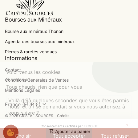
Bourses aux Minéraux
Bourse aux minéraux Thonon
Agenda des bourses aux minéraux
.
Pierres & raretés vendues
Informations
Contact
Voici venus les cookies
Bienvenue !
Conditions Générales de Ventes
Tous chauds, rien que pour vous
Mentions Légales
Voilà déjà quelques secondes que vous êtes parmis
expand_more
France (EUR €)
nous, et on se demandait si vous nous autorisez à
vous suivre ?
© 2026
CRISTAL SOURCES
Crédits
Modes de paiement
Consentements certifiés par EKOOKIE
shopping_cart
Ajouter au panier
Choisir
Tout accepter
Tout refuser