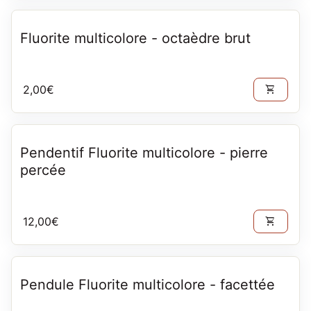
Fluorite multicolore - octaèdre brut
Prix normal
2,00€
shopping_cart
Pendentif Fluorite multicolore - pierre
percée
Prix normal
12,00€
shopping_cart
Pendule Fluorite multicolore - facettée