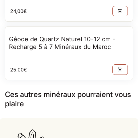
Prix normal
24,00€
shopping_cart
Géode de Quartz Naturel 10-12 cm -
Recharge 5 à 7 Minéraux du Maroc
Prix normal
25,00€
shopping_cart
Ces autres minéraux pourraient vous
plaire
Accueil