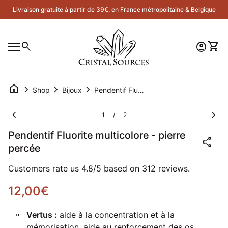
Skip to content
Livraison gratuite à partir de 39€, en France métropolitaine & Belgique
Accueil
0
search
account_circle
shopping_cart
Compte
Voir 
Navigation mobile
0
account_circle
shopping_cart
Compte
Voir mon panier
Accueil
home
chevron_right
chevron_right
chevron_right
Shop
Bijoux
Pendentif Fluorite multicolore - pierre percée
Zoom avant
Zoom
chevron_left
chevron_right
1
2
/
Pendentif Fluorite multicolore - pierre
share
percée
Customers rate us 4.8/5 based on 312 reviews.
Prix normal
12,00€
Vertus :
aide à la concentration et à la
mémorisation, aide au renforcement des os