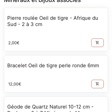
Pierre roulée Oeil de tigre - Afrique du
Sud - 2 à 3 cm
Prix normal
2,00€
shopping_cart
Bracelet Oeil de tigre perle ronde 6mm
Prix normal
12,00€
shopping_cart
Géode de Quartz Naturel 10-12 cm -