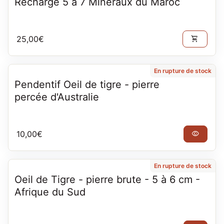
Recharge 5 à 7 Minéraux du Maroc
Prix normal
25,00€
shopping_cart
En rupture de stock
Pendentif Oeil de tigre - pierre
percée d'Australie
Prix normal
10,00€
visibility
En rupture de stock
Oeil de Tigre - pierre brute - 5 à 6 cm -
Afrique du Sud