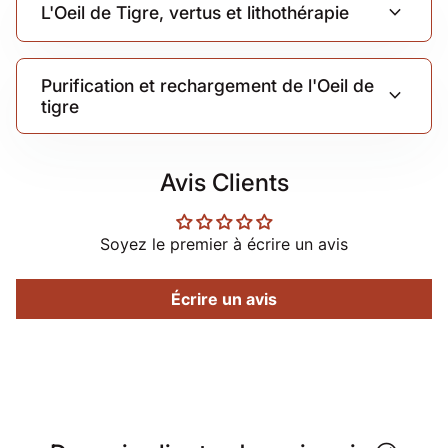
expand_more
L'Oeil de Tigre, vertus et lithothérapie
Purification et rechargement de l'Oeil de
expand_more
tigre
Avis Clients
Soyez le premier à écrire un avis
Écrire un avis