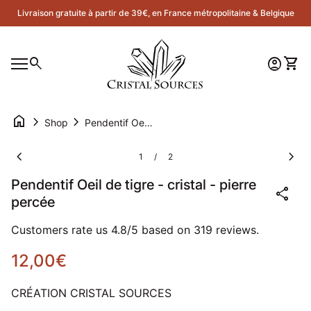
Skip to content
Livraison gratuite à partir de 39€, en France métropolitaine & Belgique
Accueil
0
search
account_circle
shopping_cart
Compte
Voir 
Navigation mobile
0
account_circle
shopping_cart
Compte
Voir mon panier
Accueil
home
chevron_right
chevron_right
Shop
Pendentif Oeil de tigre - cristal - pierre percée
Zoom avant
Zoom
chevron_left
chevron_right
1
2
/
Pendentif Oeil de tigre - cristal - pierre
share
percée
Customers rate us 4.8/5 based on 319 reviews.
Prix normal
12,00€
CRÉATION CRISTAL SOURCES