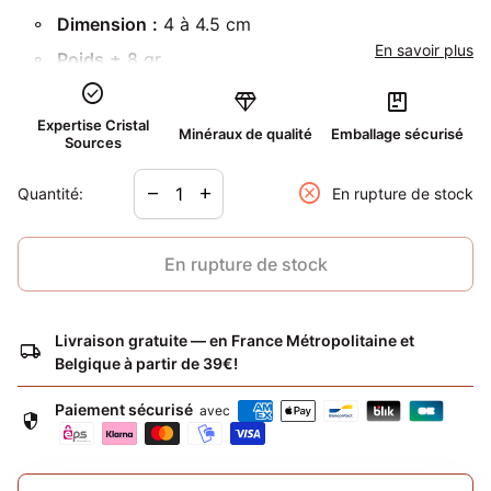
Dimension
:
4 à 4.5 cm
En savoir plus
Poids
±
8 gr
check_circle
Localité :
Afrique du sud
diamond
package
Expertise Cristal
Mot clé :
protection
Minéraux de qualité
Emballage sécurisé
Sources
Diminuer la quantité pour
Augmenter la quantité pour
Avec le pendentif, un cordon noir vous est offert !
cancel
remove
add
Quantité:
En rupture de stock
Chaque pièce de ce lot a été sélectionnée par nos
soins. Vous recevrez une pierre du lot pris en photo
sur cette page.
En rupture de stock
Livraison gratuite — en France Métropolitaine et
local_shipping
Belgique à partir de 39€!
Paiement sécurisé
avec
security