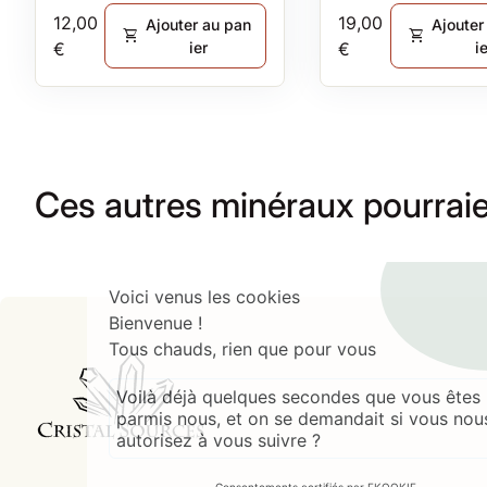
Prix normal
Prix normal
12,00
19,00
Ajouter au pan
Ajouter
shopping_cart
shopping_cart
€
ier
€
i
Ces autres minéraux pourraie
.
Voici venus les cookies
Bienvenue !
Tous chauds, rien que pour vous
Accueil
Voilà déjà quelques secondes que vous êtes
parmis nous, et on se demandait si vous nou
autorisez à vous suivre ?