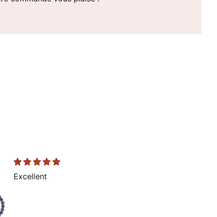
Excellent
Fidèle à la
description
Description préci
envoi personnalis