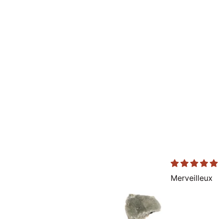
Comme toujours le
Merveilleux
rêve
Que dire de plus si
ce n’est que c’est