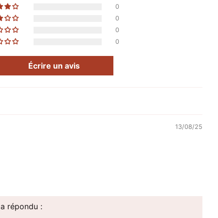
0
0
0
0
Écrire un avis
13/08/25
a répondu :