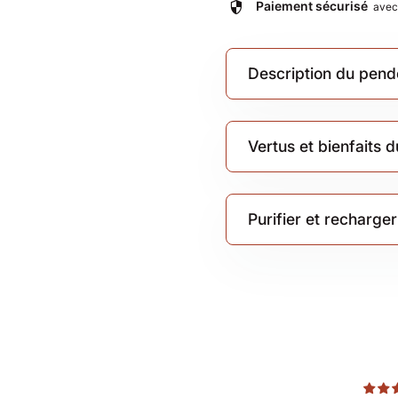
security
Paiement sécurisé
ave
Description du pende
Vertus et bienfaits 
Purifier et recharger