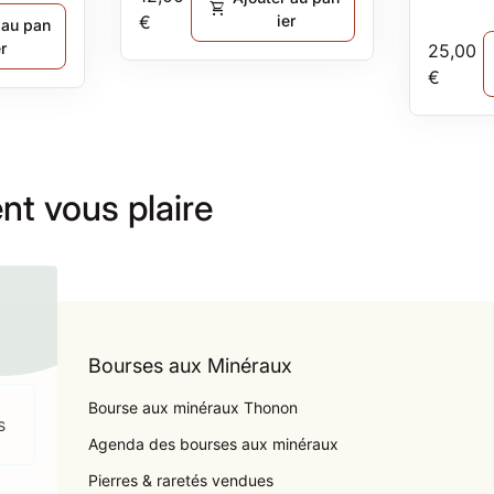
shopping_cart
€
ier
 au pan
er
Prix no
25,00
€
nt vous plaire
Bourses aux Minéraux
Bourse aux minéraux Thonon
s
Agenda des bourses aux minéraux
Pierres & raretés vendues