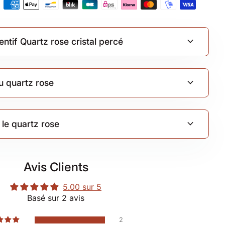
c
expand_more
ntif Quartz rose cristal percé
expand_more
du quartz rose
expand_more
 le quartz rose
Avis Clients
5.00 sur 5
Basé sur 2 avis
2