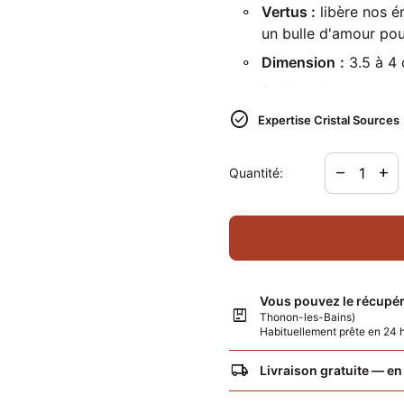
Vertus :
libère nos é
un bulle d'amour pou
Dimension
:
3.5 à 4
Poids
±
8 gr
check_circle
Localité
:
Brésil
Expertise Cristal Sources
Diminuer la
Augme
remove
add
Quantité:
Vous pouvez le récupér
package
Thonon-les-Bains)
Habituellement prête en 24
local_shipping
Livraison gratuite — en