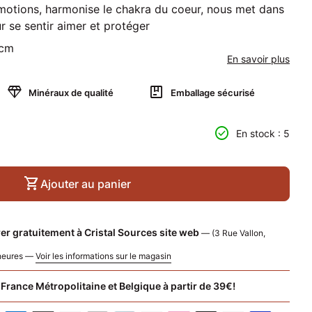
motions, harmonise le chakra du coeur, nous met dans
r se sentir aimer et protéger
 cm
En savoir plus
diamond
package
Minéraux de qualité
Emballage sécurisé
 quantité pour
nter la quantité pour
check_circle
En stock : 5
shopping_cart
Ajouter au panier
er gratuitement à Cristal Sources site web
— (3 Rue Vallon,
 heures —
Voir les informations sur le magasin
 France Métropolitaine et Belgique à partir de 39€!