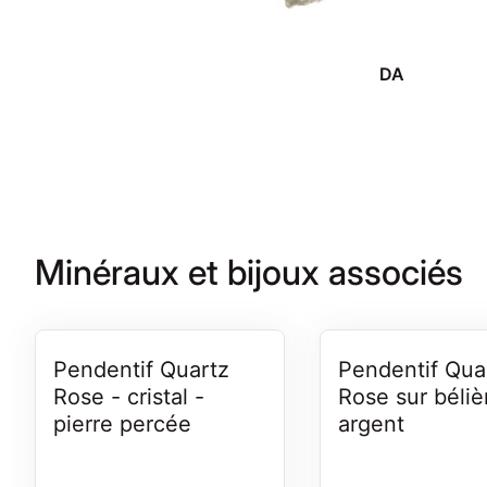
une boutique de
rêve et surtout pour
les thérapeutes.
Julien POUX
DA
À recommander
fortement
Minéraux et bijoux associés
Pendentif Quartz
Pendentif Qua
Rose - cristal -
Rose sur béliè
pierre percée
argent