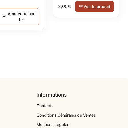
Prix normal
2,00€
visibility
Voir le produit
rmal
Ajouter au pan
shopping_cart
ier
Informations
Contact
Conditions Générales de Ventes
Mentions Légales