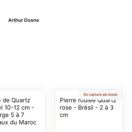
Je suis ravie de
acquisition. Je
recommande ce s
Arthur Dosne
mais aussi le
passage en bout
que j'ai eu l'occa
de découvrir lors
d'un passage à
Thonon
En rupture de stock
 de Quartz
Pierre roulée Quartz
l 10-12 cm -
rose - Brésil - 2 à 3
rge 5 à 7
cm
aux du Maroc