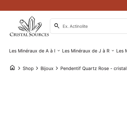
Skip to content
0
search
account_circle
shopping_cart
Compte
Accueil
Voir mon panier
Accueil
search
Recherche"
Pendentif Quartz Rose - cristal -
Prix normal
Les Minéraux de A à I
12,00€
expand_more
Les Minéraux de J à R
expand_more
Les 
home
chevron_right
chevron_right
chevron_right
Shop
Bijoux
Zoom avant
Zoom avant