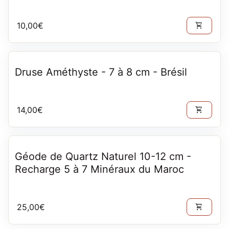
Prix normal
10,00€
shopping_cart
Druse Améthyste - 7 à 8 cm - Brésil
Prix normal
14,00€
shopping_cart
Géode de Quartz Naturel 10-12 cm -
Recharge 5 à 7 Minéraux du Maroc
Prix normal
25,00€
shopping_cart