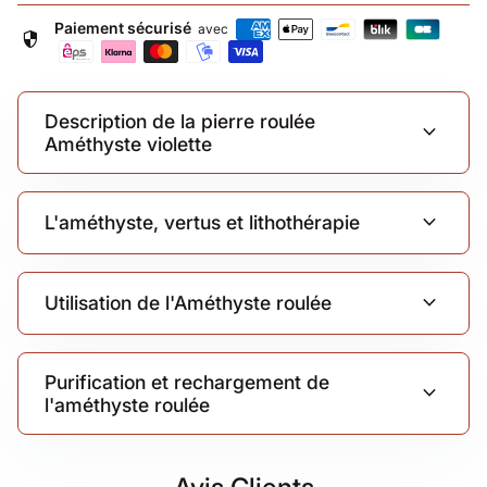
Paiement sécurisé
avec
security
Description de la pierre roulée
expand_more
Améthyste violette
expand_more
L'améthyste, vertus et lithothérapie
expand_more
Utilisation de l'Améthyste roulée
Purification et rechargement de
expand_more
l'améthyste roulée