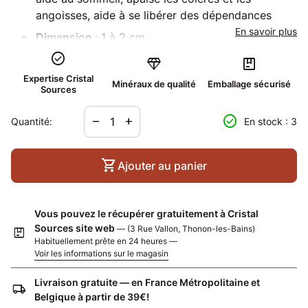
angoisses, aide à se libérer des dépendances
En savoir plus
Dimension
:
1 à 2 cm
check_circle
Localité
:
Namibie
diamond
package
Expertise Cristal
Minéraux de qualité
Emballage sécurisé
Sources
Diminuer la quantité pour
Augmenter la quantité pour
check_circle
remove
add
Quantité:
En stock : 3
shopping_cart
Ajouter au panier
Vous pouvez le récupérer gratuitement à Cristal
Sources site web
— (3 Rue Vallon, Thonon-les-Bains)
package
Habituellement prête en 24 heures —
Voir les informations sur le magasin
Livraison gratuite — en France Métropolitaine et
local_shipping
Belgique à partir de 39€!