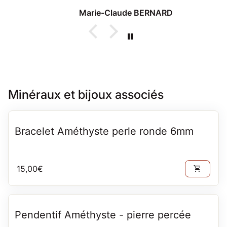
lors d'un passage à Thonon
Marie-Claude BERNARD
Minéraux et bijoux associés
Bracelet Améthyste perle ronde 6mm
Prix normal
15,00€
shopping_cart
Pendentif Améthyste - pierre percée