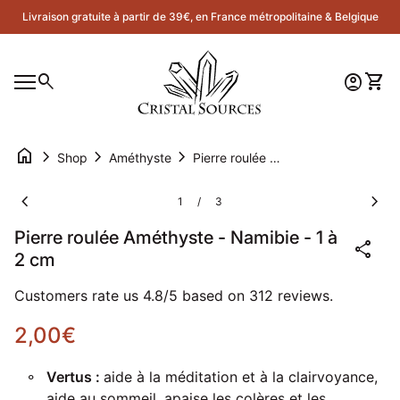
Skip to content
Livraison gratuite à partir de 39€, en France métropolitaine & Belgique
Accueil
0
search
account_circle
shopping_cart
Compte
Voir 
Navigation mobile
0
account_circle
shopping_cart
Compte
Voir mon panier
Accueil
home
chevron_right
chevron_right
chevron_right
Shop
Améthyste
Pierre roulée Améthyste - Namibie - 1 à 2 cm
Zoom avant
Zoom
chevron_left
chevron_right
1
3
/
Pierre roulée Améthyste - Namibie - 1 à
share
2 cm
Customers rate us 4.8/5 based on 312 reviews.
Prix normal
2,00€
Vertus :
aide à la méditation et à la clairvoyance,
aide au sommeil, apaise les colères et les