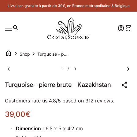
Skip to content
Livraison gratuite à partir de 39€, en France métropolitaine & Belgique
Accueil
0
search
account_circle
shopping_cart
Compte
Voir 
Navigation mobile
0
account_circle
shopping_cart
Compte
Voir mon panier
Accueil
home
chevron_right
chevron_right
Shop
Turquoise - pierre brute - Kazakhstan
Zoom avant
Zoom
chevron_left
chevron_right
1
3
/
share
Turquoise - pierre brute - Kazakhstan
Customers rate us 4.8/5 based on 312 reviews.
Prix normal
39,00€
Dimension
:
6.5 x 5 x 4.2 cm