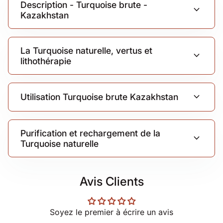
Description - Turquoise brute -
expand_more
Kazakhstan
La Turquoise naturelle, vertus et
expand_more
lithothérapie
expand_more
Utilisation Turquoise brute Kazakhstan
Purification et rechargement de la
expand_more
Turquoise naturelle
Avis Clients
Soyez le premier à écrire un avis