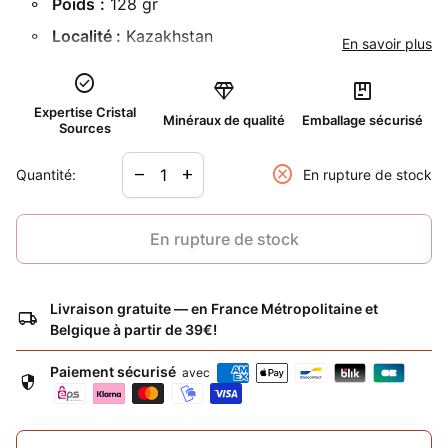
Poids
:
128 gr
Localité :
Kazakhstan
En savoir plus
Mot clé :
protection
check_circle
diamond
package
Expertise Cristal
Minéraux de qualité
Emballage sécurisé
Sources
Diminuer la quantité pour
Augmenter la quantité pour
cancel
remove
add
Quantité:
En rupture de stock
En rupture de stock
Livraison gratuite — en France Métropolitaine et
local_shipping
Belgique à partir de 39€!
Paiement sécurisé
avec
security