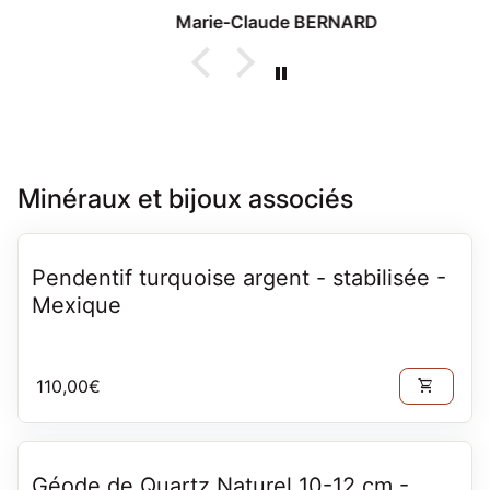
Marie-Claude BERNARD
Minéraux et bijoux associés
Pendentif turquoise argent - stabilisée -
Mexique
Prix normal
110,00€
shopping_cart
Géode de Quartz Naturel 10-12 cm -