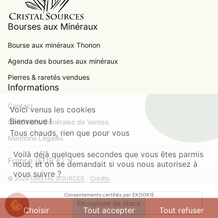
Bourses aux Minéraux
Bourse aux minéraux Thonon
Agenda des bourses aux minéraux
.
Pierres & raretés vendues
Informations
Contact
Voici venus les cookies
Bienvenue !
Conditions Générales de Ventes
Tous chauds, rien que pour vous
Mentions Légales
Voilà déjà quelques secondes que vous êtes parmis
expand_more
France (EUR €)
nous, et on se demandait si vous nous autorisez à
vous suivre ?
© 2026
CRISTAL SOURCES
Crédits
Modes de paiement
Consentements certifiés par EKOOKIE
En rupture de stock
Choisir
Tout accepter
Tout refuser