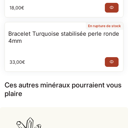
Prix normal
18,00€
visibility
En rupture de stock
Bracelet Turquoise stabilisée perle ronde
4mm
Prix normal
33,00€
visibility
Ces autres minéraux pourraient vous
plaire
Accueil