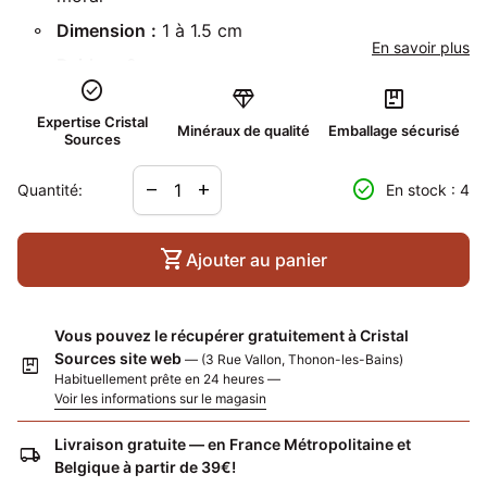
Dimension
:
1 à 1.5 cm
En savoir plus
Poids
±
2 gr
check_circle
diamond
package
Localité
:
Astor, Gilgit-Baltistan, Pakistan
Cristaux incomplets de zircon hyacinthe, pouvant être
Expertise Cristal
Minéraux de qualité
Emballage sécurisé
Sources
avec de la gangue (quartz, biotite et/ou calcite). La
localité
est peu courante et les zircons présentent une
Diminuer la quantité pour
Augmenter la quantité pour
check_circle
remove
add
Quantité:
En stock : 4
belle couleur rouge !
shopping_cart
Ajouter au panier
Vous pouvez le récupérer gratuitement à Cristal
Sources site web
— (3 Rue Vallon, Thonon-les-Bains)
package
Habituellement prête en 24 heures —
Voir les informations sur le magasin
Livraison gratuite — en France Métropolitaine et
local_shipping
Belgique à partir de 39€!