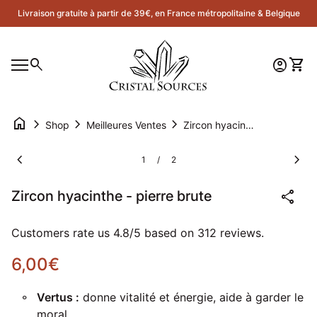
Skip to content
Livraison gratuite à partir de 39€, en France métropolitaine & Belgique
Accueil
0
search
account_circle
shopping_cart
Compte
Voir 
Navigation mobile
0
account_circle
shopping_cart
Compte
Voir mon panier
Accueil
home
chevron_right
chevron_right
chevron_right
Shop
Meilleures Ventes
Zircon hyacinthe - pierre brute
Zoom avant
Zoom
chevron_left
chevron_right
1
2
/
share
Zircon hyacinthe - pierre brute
Customers rate us 4.8/5 based on 312 reviews.
Prix normal
6,00€
Vertus :
donne vitalité et énergie, aide à garder le
moral