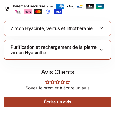
Paiement sécurisé
avec
security
expand_more
Zircon Hyacinte, vertus et lithothérapie
Purification et rechargement de la pierre
expand_more
zircon Hyacinthe
Avis Clients
Soyez le premier à écrire un avis
Écrire un avis