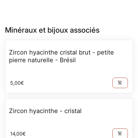
Minéraux et bijoux associés
Zircon hyacinthe cristal brut - petite
pierre naturelle - Brésil
Prix normal
5,00€
shopping_cart
Zircon hyacinthe - cristal
Prix normal
14,00€
shopping_cart