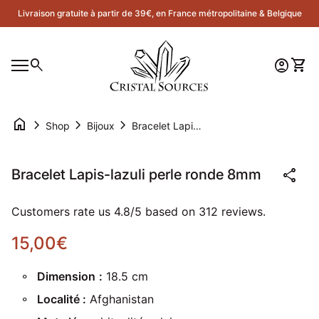
Skip to content
Livraison gratuite à partir de 39€, en France métropolitaine & Belgique
Accueil
0
search
account_circle
shopping_cart
Compte
Voir 
Navigation mobile
0
account_circle
shopping_cart
Compte
Voir mon panier
Accueil
home
chevron_right
chevron_right
chevron_right
Shop
Bijoux
Bracelet Lapis-lazuli perle ronde 8mm
Zoom avant
share
Bracelet Lapis-lazuli perle ronde 8mm
Customers rate us 4.8/5 based on 312 reviews.
Prix normal
15,00€
Dimension
:
18.5 cm
Localité :
Afghanistan