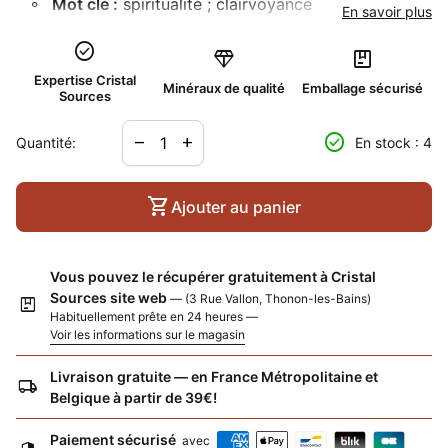
Mot clé :
spiritualité ; clairvoyance
En savoir plus
check_circle
diamond
package
Expertise Cristal
Minéraux de qualité
Emballage sécurisé
Sources
Diminuer la quantité pour
Augmenter la quantité pour
check_circle
remove
add
Quantité:
En stock : 4
shopping_cart
Ajouter au panier
Vous pouvez le récupérer gratuitement à Cristal
Sources site web
— (3 Rue Vallon, Thonon-les-Bains)
package
Habituellement prête en 24 heures —
Voir les informations sur le magasin
Livraison gratuite — en France Métropolitaine et
local_shipping
Belgique à partir de 39€!
Paiement sécurisé
avec