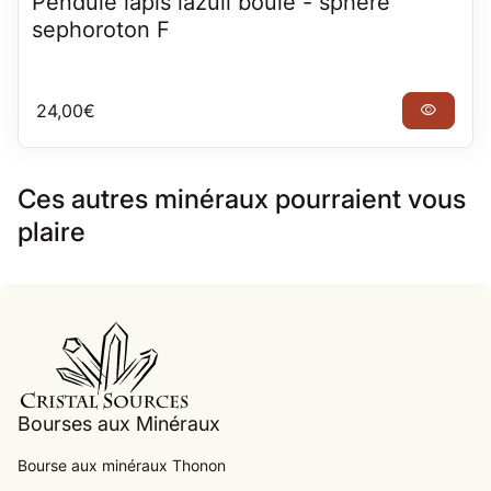
Pendule lapis lazuli boule - sphère
sephoroton F
Prix normal
24,00€
visibility
Ces autres minéraux pourraient vous
plaire
Accueil
Bourses aux Minéraux
Bourse aux minéraux Thonon