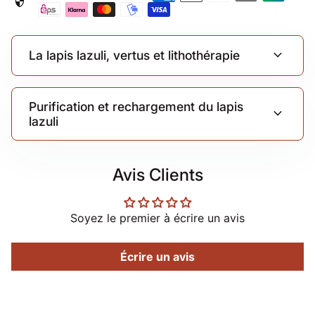
security
expand_more
La lapis lazuli, vertus et lithothérapie
Purification et rechargement du lapis
expand_more
lazuli
Avis Clients
Soyez le premier à écrire un avis
Écrire un avis