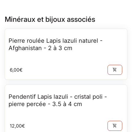
Minéraux et bijoux associés
Pierre roulée Lapis lazuli naturel -
Afghanistan - 2 à 3 cm
Prix normal
6,00€
shopping_cart
Pendentif Lapis lazuli - cristal poli -
pierre percée - 3.5 à 4 cm
Prix normal
12,00€
shopping_cart