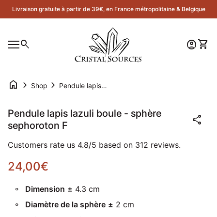
Skip to content
Livraison gratuite à partir de 39€, en France métropolitaine & Belgique
Accueil
0
search
account_circle
shopping_cart
Compte
Voir 
Navigation mobile
0
account_circle
shopping_cart
Compte
Voir mon panier
Accueil
home
chevron_right
chevron_right
Shop
Pendule lapis lazuli boule - sphère sephoroton F
Zoom avant
Pendule lapis lazuli boule - sphère
share
sephoroton F
Customers rate us 4.8/5 based on 312 reviews.
Prix normal
24,00€
Dimension
±
4.3 cm
Diamètre de la sphère
±
2 cm