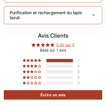
Purification et rechargement du lapis
expand_more
lazuli
Avis Clients
5.00 sur 5
Basé sur 1 avis
1
0
0
0
0
Écrire un avis