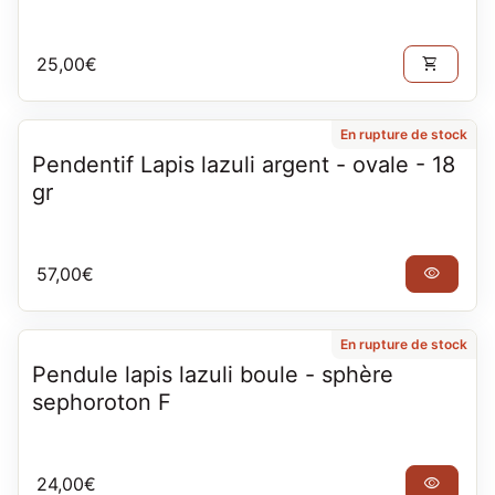
Prix normal
25,00€
shopping_cart
En rupture de stock
Pendentif Lapis lazuli argent - ovale - 18
gr
Prix normal
57,00€
visibility
En rupture de stock
Pendule lapis lazuli boule - sphère
sephoroton F
Prix normal
24,00€
visibility