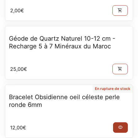
Prix normal
2,00€
shopping_cart
Géode de Quartz Naturel 10-12 cm -
Recharge 5 à 7 Minéraux du Maroc
Prix normal
25,00€
shopping_cart
En rupture de stock
Bracelet Obsidienne oeil céleste perle
ronde 6mm
Prix normal
12,00€
visibility