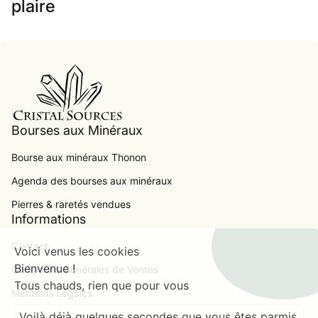
plaire
Accueil
Bourses aux Minéraux
Bourse aux minéraux Thonon
Agenda des bourses aux minéraux
.
Pierres & raretés vendues
Informations
Contact
Voici venus les cookies
Bienvenue !
Conditions Générales de Ventes
Tous chauds, rien que pour vous
Mentions Légales
Voilà déjà quelques secondes que vous êtes parmis