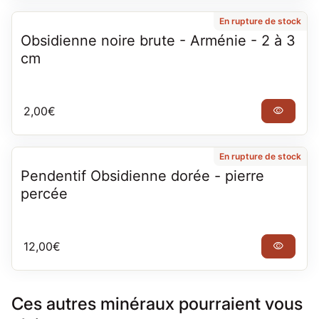
En rupture de stock
Obsidienne noire brute - Arménie - 2 à 3
cm
Prix normal
2,00€
visibility
En rupture de stock
Pendentif Obsidienne dorée - pierre
percée
Prix normal
12,00€
visibility
Ces autres minéraux pourraient vous