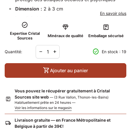
Dimension
:
2 à 3 cm
En savoir plus
Localité :
Mexique
check_circle
diamond
package
Expertise Cristal
Minéraux de qualité
Emballage sécurisé
Sources
Diminuer la quantité pour
Augmenter la quantité pour
check_circle
remove
add
Quantité:
En stock : 19
shopping_cart
Ajouter au panier
Vous pouvez le récupérer gratuitement à Cristal
Sources site web
— (3 Rue Vallon, Thonon-les-Bains)
package
Habituellement prête en 24 heures —
Voir les informations sur le magasin
Livraison gratuite — en France Métropolitaine et
local_shipping
Belgique à partir de 39€!