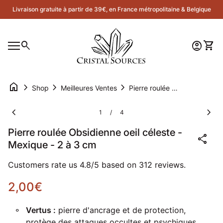
Skip to content
Livraison gratuite à partir de 39€, en France métropolitaine & Belgique
Accueil
0
search
account_circle
shopping_cart
Compte
Voir 
Navigation mobile
0
account_circle
shopping_cart
Compte
Voir mon panier
Accueil
home
chevron_right
chevron_right
chevron_right
Shop
Meilleures Ventes
Pierre roulée Obsidienne oeil céleste - Mexique - 2 à 3 cm
Zoom avant
Zoom
chevron_left
chevron_right
1
4
/
Pierre roulée Obsidienne oeil céleste -
share
Mexique - 2 à 3 cm
Customers rate us 4.8/5 based on 312 reviews.
Prix normal
2,00€
Vertus :
pierre d'ancrage et de protection,
protège des attaques occultes et psychiques