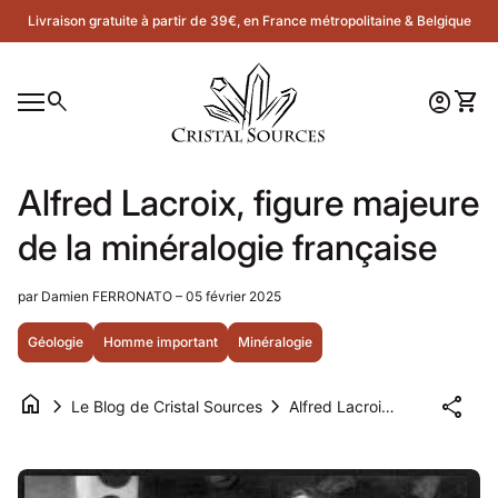
Skip to content
Livraison gratuite à partir de 39€, en France métropolitaine & Belgique
Accueil
0
search
account_circle
shopping_cart
Compte
Voir 
Navigation mobile
0
account_circle
shopping_cart
Compte
Voir mon panier
Accueil
Alfred Lacroix, figure majeure
de la minéralogie française
par Damien FERRONATO – 05 février 2025
Géologie
Homme important
Minéralogie
home
chevron_right
chevron_right
share
Le Blog de Cristal Sources
Alfred Lacroix, figure majeure de la minéralogie française