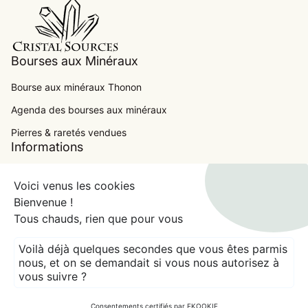
Accueil
Bourses aux Minéraux
Bourse aux minéraux Thonon
Agenda des bourses aux minéraux
Pierres & raretés vendues
.
Informations
Contact
Voici venus les cookies
Conditions Générales de Ventes
Bienvenue !
Tous chauds, rien que pour vous
Mentions Légales
expand_more
Voilà déjà quelques secondes que vous êtes parmis
France (EUR €)
nous, et on se demandait si vous nous autorisez à
vous suivre ?
© 2026
CRISTAL SOURCES
Crédits
Modes de paiement
Consentements certifiés par EKOOKIE