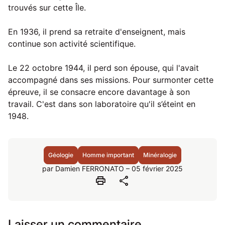
trouvés sur cette Île.
En 1936, il prend sa retraite d'enseignent, mais
continue son activité scientifique.
Le 22 octobre 1944, il perd son épouse, qui l'avait
accompagné dans ses missions. Pour surmonter cette
épreuve, il se consacre encore davantage à son
travail. C'est dans son laboratoire qu'il s’éteint en
1948.
Géologie
Homme important
Minéralogie
par Damien FERRONATO – 05 février 2025
print
share
Laisser un commentaire