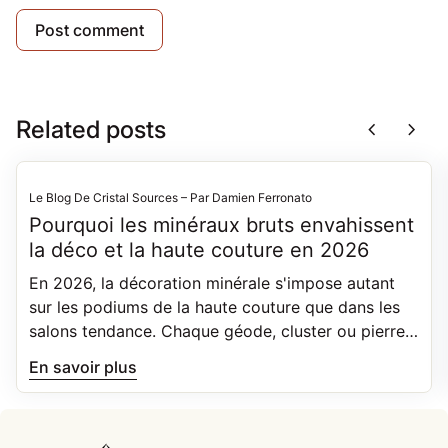
Related posts
chevron_left
chevron_right
Le Blog De Cristal Sources – Par Damien Ferronato
Pourquoi les minéraux bruts envahissent
la déco et la haute couture en 2026
En 2026, la décoration minérale s'impose autant
sur les podiums de la haute couture que dans les
salons tendance. Chaque géode, cluster ou pierre
brute est unique, façonnée par des phénomènes
En savoir plus
géologiques précis. Découvrez pourquoi le brut
plaît autant, et comment bien le choisir.