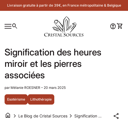
Skip to content
Livraison gratuite à partir de 39€, en France métropolitaine & Belgique
Accueil
0
search
account_circle
shopping_cart
Compte
Voir 
Navigation mobile
0
account_circle
shopping_cart
Compte
Voir mon panier
Accueil
Signification des heures
miroir et les pierres
associées
par Mélanie ROESNER – 20 mars 2025
Esotérisme
Lithothérapie
home
chevron_right
chevron_right
share
Le Blog de Cristal Sources
Signification des heures miroir et les pierres associées