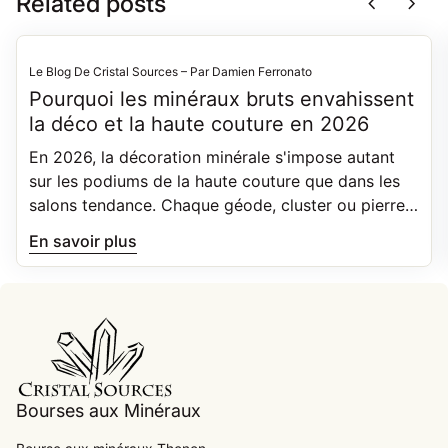
Related posts
chevron_left
chevron_right
Le Blog De Cristal Sources – Par Damien Ferronato
Pourquoi les minéraux bruts envahissent
la déco et la haute couture en 2026
En 2026, la décoration minérale s'impose autant
sur les podiums de la haute couture que dans les
salons tendance. Chaque géode, cluster ou pierre
brute est unique, façonnée par des phénomènes
En savoir plus
géologiques précis. Découvrez pourquoi le brut
plaît autant, et comment bien le choisir.
Accueil
Bourses aux Minéraux