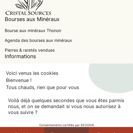
Bourses aux Minéraux
Bourse aux minéraux Thonon
Agenda des bourses aux minéraux
Pierres & raretés vendues
.
Informations
Contact
Voici venus les cookies
Conditions Générales de Ventes
Bienvenue !
Tous chauds, rien que pour vous
Mentions Légales
expand_more
Voilà déjà quelques secondes que vous êtes parmis
France (EUR €)
nous, et on se demandait si vous nous autorisez à
vous suivre ?
© 2026
CRISTAL SOURCES
Crédits
Modes de paiement
Consentements certifiés par EKOOKIE