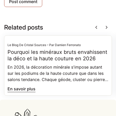
Related posts
chevron_left
chevron_right
Le Blog De Cristal Sources – Par Damien Ferronato
Pourquoi les minéraux bruts envahissent
la déco et la haute couture en 2026
En 2026, la décoration minérale s'impose autant
sur les podiums de la haute couture que dans les
salons tendance. Chaque géode, cluster ou pierre
brute est unique, façonnée par des phénomènes
En savoir plus
géologiques précis. Découvrez pourquoi le brut
plaît autant, et comment bien le choisir.
Accueil